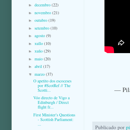
decembro
(22)
►
novembro
(21)
►
outubro
(19)
►
setembro
(10)
►
agosto
(9)
►
xullo
(10)
►
xuño
(29)
►
maio
(20)
►
abril
(17)
►
marzo
(37)
▼
O apetito dos escoceses
por #ScotRef // The
— Pil
Scotti...
Vóo directo de Vigo a
Edinburgh / Direct
flight fr...
First Minister's Questions
- Scottish Parliament:
...
Publicado por
p