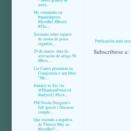
sorra...
My comments on
#spanishpress
#ScotRef #Brexit
#The...
Xornadas sobre reparto
de cuotas de pesca
Publicación máis rece
organiza...
Subscribirse a:
29 de marzo, data da
activación do artigo 50
#Brex...
Liz Castro presentou en
Compostela o seu libro
"Mo...
Journey to Yes via
@PhantomPower14
#indyref2 #Scot...
FM Nicola Sturgeon's
full speech / Discurso
comple...
Que esconde a negativa
de Theresa May ao
#ScotRef?...