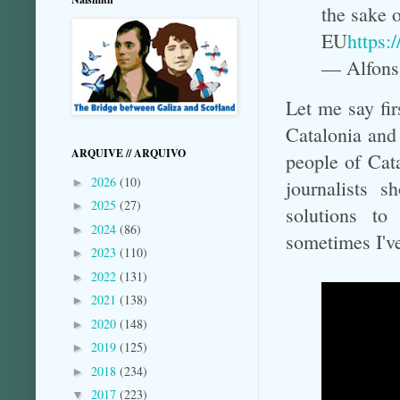
the sake 
EU
https:
— Alfons
Let me say firs
Catalonia and 
ARQUIVE // ARQUIVO
people of Cata
2026
(10)
►
journalists s
2025
(27)
►
solutions to
2024
(86)
►
sometimes I'v
2023
(110)
►
2022
(131)
►
2021
(138)
►
2020
(148)
►
2019
(125)
►
2018
(234)
►
2017
(223)
▼