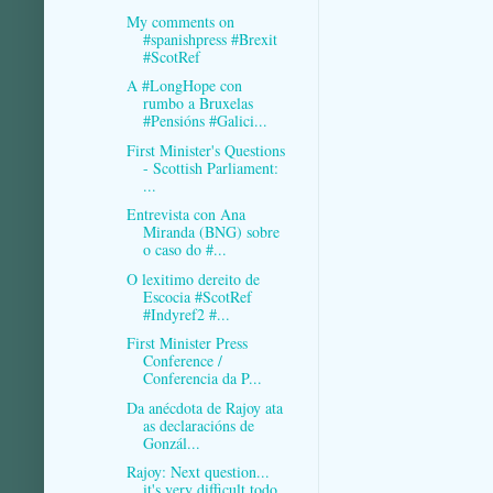
My comments on
#spanishpress #Brexit
#ScotRef
A #LongHope con
rumbo a Bruxelas
#Pensións #Galici...
First Minister's Questions
- Scottish Parliament:
...
Entrevista con Ana
Miranda (BNG) sobre
o caso do #...
O lexitimo dereito de
Escocia #ScotRef
#Indyref2 #...
First Minister Press
Conference /
Conferencia da P...
Da anécdota de Rajoy ata
as declaracións de
Gonzál...
Rajoy: Next question...
it's very difficult todo