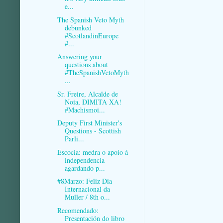
e...
The Spanish Veto Myth
debunked
#ScotlandinEurope
#...
Answering your
questions about
#TheSpanishVetoMyth
...
Sr. Freire, Alcalde de
Noia, DIMITA XA!
#Machismoi...
Deputy First Minister's
Questions - Scottish
Parli...
Escocia: medra o apoio á
independencia
agardando p...
#8Marzo: Feliz Dia
Internacional da
Muller / 8th o...
Recomendado:
Presentación do libro