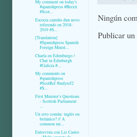
My comment on today's
#spanishpress #Brexit
#Scot...
Ningún com
Escocia camiño dun novo
referendo en 2018-
2019 #S...
Publicar un
[Translation]
#Spanishpress Spanish
Foreign Minist...
Charla en Edimburgo /
Chat in Edinburgh
#Galicia #...
My comments on
#spanishpress
#ScotRef #indyref2
#S...
First Minister's Questions
- Scottish Parliament:
...
Un erro común: inglés ou
británico? // A
common mi...
Entrevista con Liz Castro
- Molts granets de