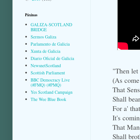
Páxinas
GALIZA-SCOTLAND
BRIDGE
Sermos Galiza
Parlamento de Galicia
Xunta de Galicia
Diario Oficial de Galicia
NewsnetScotland
"Then let
Scottish Parliament
(As come i
BBC Democracy Live
(#FMQ) (#PMQ)
That Sense
Yes Scotland Campaign
Shall bear
The Wee Blue Book
For a' that
It's comin
That Man 
Shall brot