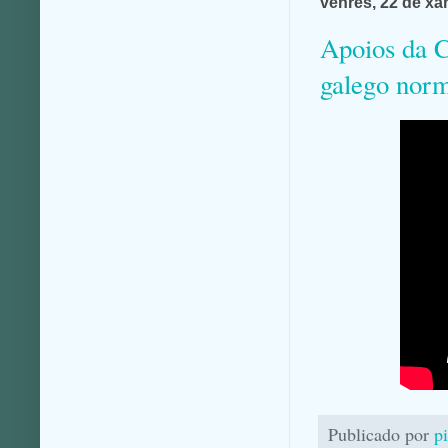
venres, 22 de xa
Apoios da C
galego nor
Publicado por
p