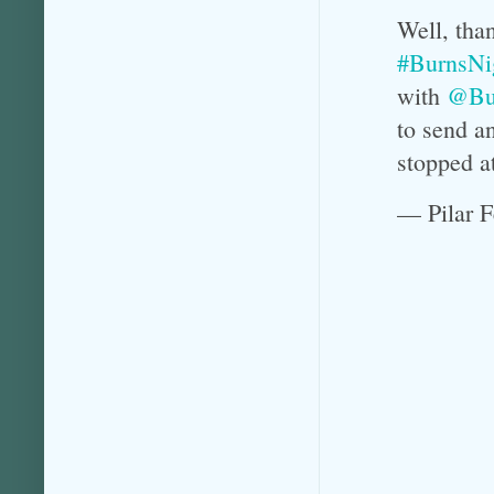
Well, than
#BurnsNi
with
@Bu
to send a
stopped a
— Pilar 