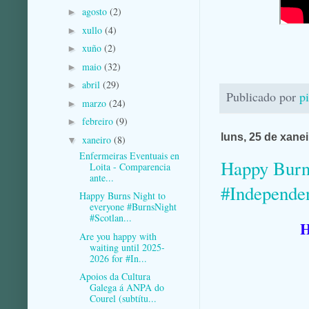
agosto
(2)
►
xullo
(4)
►
xuño
(2)
►
maio
(32)
►
abril
(29)
►
Publicado por
p
marzo
(24)
►
febreiro
(9)
►
luns, 25 de xane
xaneiro
(8)
▼
Enfermeiras Eventuais en
Happy Burns
Loita - Comparencia
ante...
#Independe
Happy Burns Night to
everyone #BurnsNight
#Scotlan...
H
Are you happy with
waiting until 2025-
2026 for #In...
Apoios da Cultura
Galega á ANPA do
Courel (subtítu...