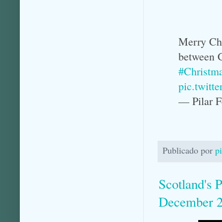
Merry Ch
between G
#Christm
pic.twit
— Pilar 
Publicado por
p
Scotland's P
December 20