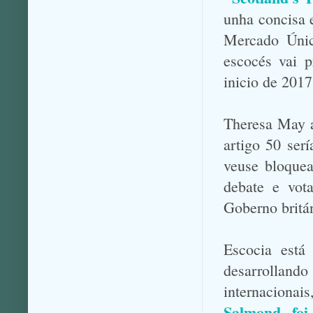
unha concisa 
Mercado Únic
escocés vai p
inicio de 2017
Theresa May a
artigo 50 ser
veuse bloque
debate e vot
Goberno britán
Escocia está
desarrollando
internaciona
Salmond foi