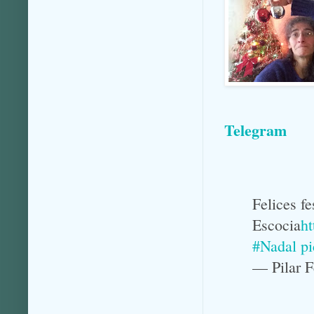
Telegram
Felices f
Escocia
ht
#Nadal
p
— Pilar 