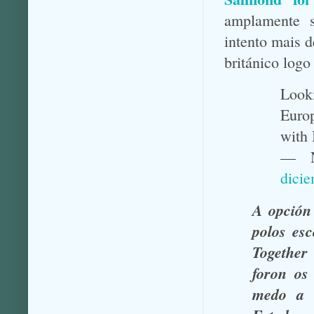
amplamente s
intento mais d
británico logo
Looki
Europ
with 
— Ni
dici
A opción
polos es
Together
foron os
medo a 