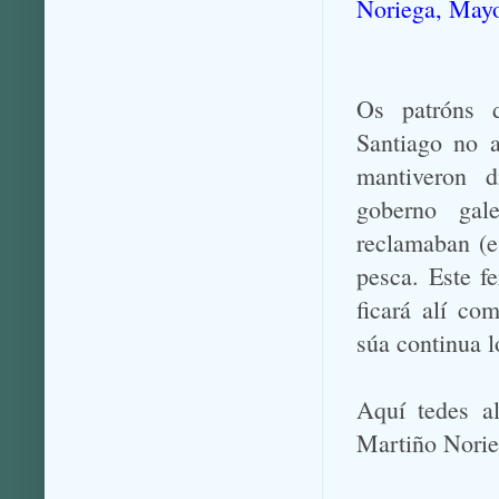
Noriega, Mayo
Os patróns 
Santiago no a
mantiveron d
goberno gal
reclamaban (e
pesca. Este f
ficará alí co
súa continua l
Aquí tedes al
Martiño Norie