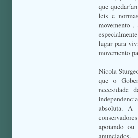
que quedarían 
leis e norma
movemento , a
especialmente
lugar para viv
movemento pa
Nicola Sturge
que o Gobern
necesidade d
independenc
absoluta. A 
conservadore
apoiando ou 
anunciados.