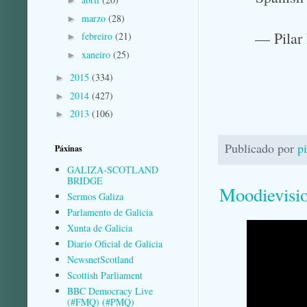
►
marzo
(28)
►
— Pilar
febreiro
(21)
►
xaneiro
(25)
►
2015
(334)
►
2014
(427)
►
2013
(106)
►
Publicado por
p
Páxinas
GALIZA-SCOTLAND
BRIDGE
Moodievisi
Sermos Galiza
Parlamento de Galicia
Xunta de Galicia
Diario Oficial de Galicia
NewsnetScotland
Scottish Parliament
BBC Democracy Live
(#FMQ) (#PMQ)