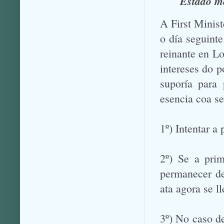
Estado m
A First Minis
o día seguinte
reinante en Lo
intereses do p
suporía para
esencia coa se
1º) Intentar 
2º) Se a prim
permanecer d
ata agora se ll
3º) No caso de