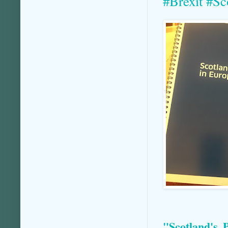
#Brexit #Sc
"Scotland's 