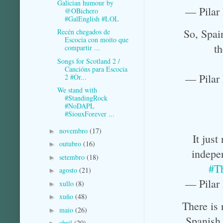
Galician humour by
— Pilar
@OBichero
#GalEnglish #LOL
So, Spai
Recén chegados de
Escocia con moito que
th
compartir ...
Songs for Scotland 2 /
Cancións para Escocia
— Pilar
2 #Òr...
We stand with
#StandingRock
#NoDAPL
#SiouxForever ...
novembro
(17)
►
It just
outubro
(16)
►
indepe
setembro
(18)
►
#T
agosto
(21)
►
— Pilar
xullo
(8)
►
xuño
(48)
►
There is 
maio
(26)
►
Spanish 
abril
(20)