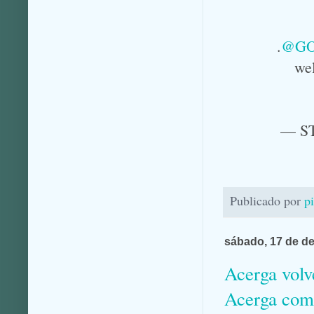
.
@G
wel
— S
Publicado por
p
sábado, 17 de d
Acerga volv
Acerga com