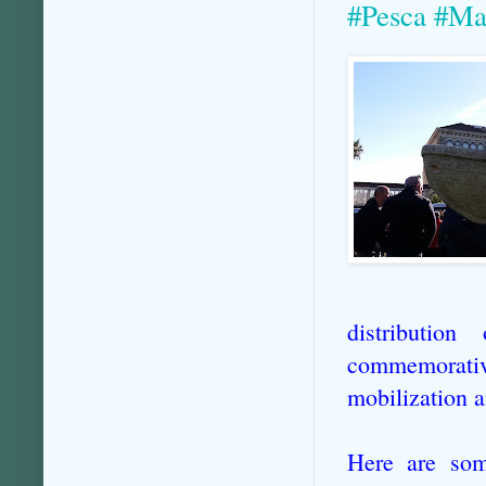
#Pesca #Mar
distributio
commemorati
mobilization a
Here are som