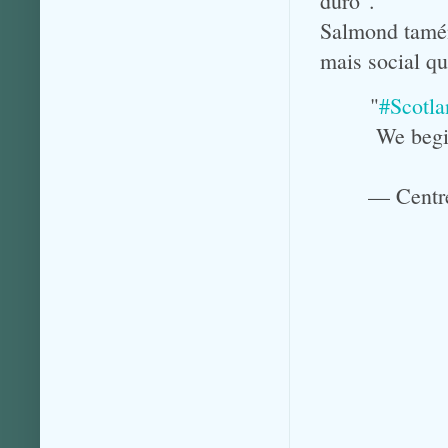
duro".
Salmond tamén
mais social q
"
#Scotla
We begi
— Centr