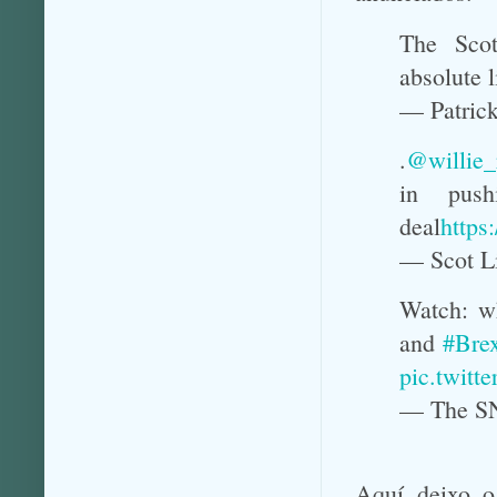
The Scot
absolute 
— Patrick
.
@willie_
in push
deal
https
— Scot L
Watch: wh
and
#Brex
pic.twit
— The S
Aquí deixo o