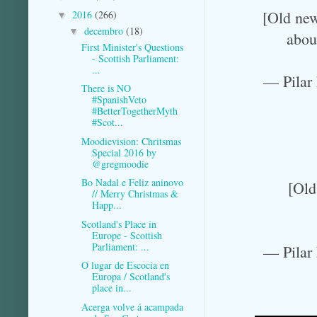
[Old new
2016
(266)
▼
decembro
(18)
▼
abou
First Minister's Questions
- Scottish Parliament:
...
— Pilar
There is NO
#SpanishVeto
#BetterTogetherMyth
#Scot...
Moodievision: Chritsmas
Special 2016 by
@gregmoodie
Bo Nadal e Feliz aninovo
[Old
// Merry Christmas &
Happ...
Scotland's Place in
Europe - Scottish
Parliament: ...
— Pilar
O lugar de Escocia en
Europa / Scotland's
place in...
Acerga volve á acampada