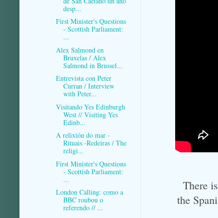
de San Caetano un ano
desp...
First Minister's Questions
- Scottish Parliament:
...
Alex Salmond en
Bruxelas / Alex
Salmond in Brussel...
Entrevista con Peter
Curran / Interview
with Peter...
Visitando Yes Edinburgh
West // Visiting Yes
Edinb...
A relixión do mar -
Rituais -Redeiras / The
religi...
First Minister's Questions
- Scottish Parliament:
...
There is
London Calling: como a
the Spani
BBC roubou o
referendo // ...