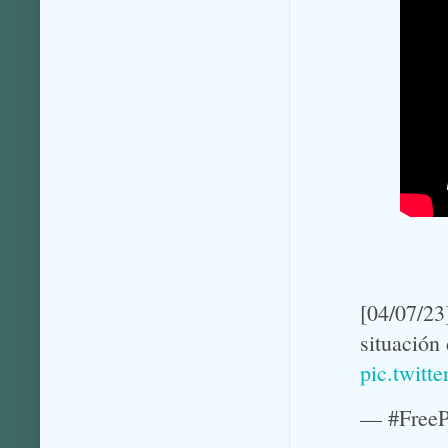
[04/07/23
situación
pic.twit
— #FreeP