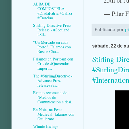
25th of Ju
ALBA DE
COMPOSTELA
— Pilar 
#DiadaPatria #Galiza
#Castelao ...
Stirling Directive Press
Publicado por
p
Release - #Scotland
#Sti...
"Un Mercado en cada
sábado, 22 de xu
Porto". Falamos con
Rosa e Chu...
Stirling Dir
Falamos en Portosín con
Cris de #Querendo:
#StirlingDi
Import...
The #StirlingDirective -
#Internatio
Advance Press
release#Sav...
Evento recomendado:
"Medios de
Comunicación e desi...
En Noia, na Festa
Medieval, falamos con
Guillermo ...
Winnie Ewings