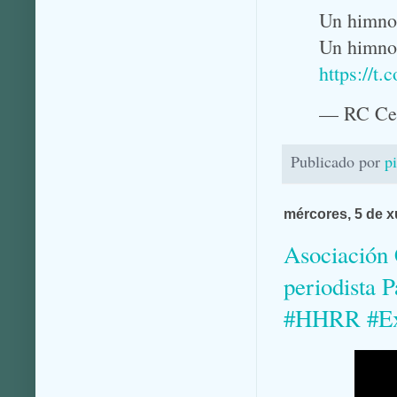
Un himno
Un himno 
https://t
— RC Ce
Publicado por
p
mércores, 5 de x
Asociación 
periodista 
#HHRR #Ext