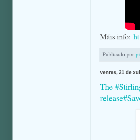
Máis info:
ht
Publicado por
p
venres, 21 de xu
The #Stirli
release#Sa