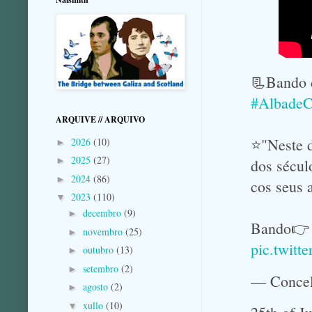
📃Bando d
#AlbadeC
ARQUIVE // ARQUIVO
⭐️"Neste 
2026
(10)
►
2025
(27)
►
dos sécul
2024
(86)
►
cos seus a
2023
(110)
▼
decembro
(9)
►
Bando
novembro
(25)
►
pic.twit
outubro
(13)
►
setembro
(2)
►
— Concel
agosto
(2)
►
xullo
(10)
▼