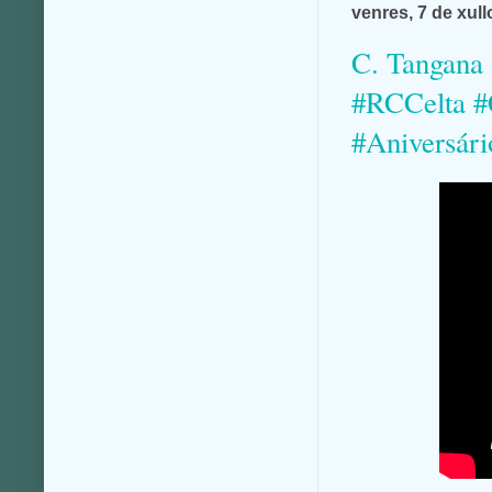
venres, 7 de xul
C. Tangana 
#RCCelta #
#Aniversári