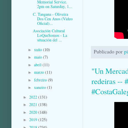
Memorial Service.
2pm on Saturday, 1...
C. Tangana - Oliveira
Dos Cen Anos (Video
Oficial)...
Asociación Cultural
LoQueSomos - La
situación del ...
xuño
(10)
►
Publicado por
p
maio
(7)
►
abril
(11)
►
"Un Mercado
marzo
(11)
►
redeiras --
febreiro
(9)
►
xaneiro
(1)
►
#CostaGale
2022
(131)
►
2021
(138)
►
2020
(148)
►
2019
(125)
►
2018
(234)
►