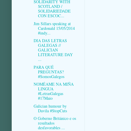
SOLIDARITY WITH
SCOTLAND /
SOLIDARIEDADE
CON ESCOC...
Jim Sillars speaking at
Cardonald 15/05/2014
#indy...
DIA DAS LETRAS
GALEGAS //
GALICIAN
LITERATURE DAY
...
PARA QUÉ
PREGUNTAS?
#SomosGalegos
NOMÉAME NA MIÑA
LINGUA
#LetrasGalegas
#17Maio
Galician humour by
Davila #StopCuts
O Goberno Británico e os
resultados
desfavorables ...