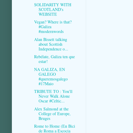
SOLIDARITY WITH
SCOTLAND's
WEBSITE
Vegan? Where is that?
#Galiza
#modernwords
Alan Bissett talking
about Scottish
Independence o...
Rebélate, Galiza ten que
estar!
NA GALIZA, EN
GALEGO
#queremosgalego
#17Maio
TRIBUTE TO : You'll
Never Walk Alone
Oscar #Celtic...
Alex Salmond at the
College of Europe,
Bruges
Rome to Home (En Bici
de Roma a Escocia