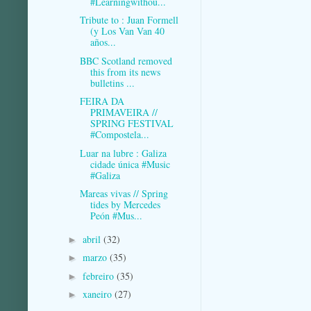
#Learningwithou...
Tribute to : Juan Formell
(y Los Van Van 40
años...
BBC Scotland removed
this from its news
bulletins ...
FEIRA DA
PRIMAVEIRA //
SPRING FESTIVAL
#Compostela...
Luar na lubre : Galiza
cidade única #Music
#Galiza
Mareas vivas // Spring
tides by Mercedes
Peón #Mus...
abril
(32)
►
marzo
(35)
►
febreiro
(35)
►
xaneiro
(27)
►