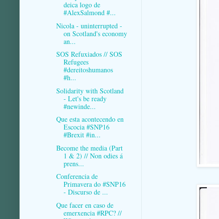
deica logo de
#AlexSalmond #...
Nicola - uninterrupted -
on Scotland's economy
an...
SOS Refuxiados // SOS
Refugees
#dereitoshumanos
#h...
Solidarity with Scotland
- Let's be ready
#newinde...
Que esta acontecendo en
Escocia #SNP16
#Brexit #in...
Become the media (Part
1 & 2) // Non odies á
prens...
Conferencia de
Primavera do #SNP16
- Discurso de ...
Que facer en caso de
emerxencia #RPC? //