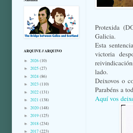
Protexida (D
Galicia.
Esta sentenci
ARQUIVE // ARQUIVO
victoria des
2026
(10)
►
reivindicació
2025
(27)
►
lado.
2024
(86)
►
Deixovos o co
2023
(110)
►
Parabéns a to
2022
(131)
►
Aquí vos deix
2021
(138)
►
2020
(148)
►
2019
(125)
►
2018
(234)
►
2017
(223)
►