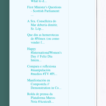
What to d...
First Minister's Questions
- Scottish Parliament:
...
A Sra. Conselleira do
Mar debería dimitir,
Sr. Lóp...
Que din as hemerotecas
de #Pémex (ou como
vender f...
Happy
#InternationalWomen's
Day // Feliz Dia
Intern...
Compara e reflexiona
#manipulación
#medios #TV #Pl...
Manifestación en
Compostela //
Demonstration in Co...
Rolda de prensa da
Plataforma Muros-
Noia #Acuicult...