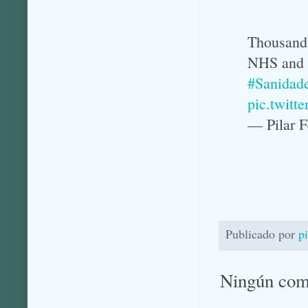
Thousands
NHS and a
#Sanidad
pic.twit
— Pilar 
Publicado por
p
Ningún com