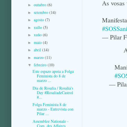
As vosas 
outubro
(6)
►
setembro
(14)
►
Manifest
agosto
(7)
►
#SOSSani
xullo
(5)
►
xuño
(6)
►
— Pilar 
maio
(4)
►
A
abril
(14)
►
marzo
(11)
►
febreiro
(10)
▼
Mani
Este espazo apoia a Folga
#SOS
Feminista do 8 de
marzo ...
— Pila
Dia de Rosalia / Rosalia's
Day #RosaliadeCastrol
#...
Folga Feminista 8 de
marzo - Entrevista con
Pilar ...
Assemblee Nationale -
Com. des Affaires