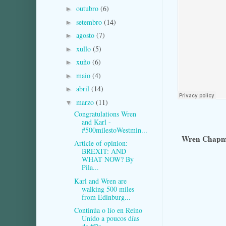
outubro
(6)
►
setembro
(14)
►
agosto
(7)
►
xullo
(5)
►
xuño
(6)
►
maio
(4)
►
abril
(14)
►
marzo
(11)
▼
Congratulations Wren
and Karl -
#500milestoWestmin...
Wren Chapma
Article of opinion:
BREXIT: AND
WHAT NOW? By
Pila...
Karl and Wren are
walking 500 miles
from Edinburg...
Continúa o lío en Reino
Unido a poucos días