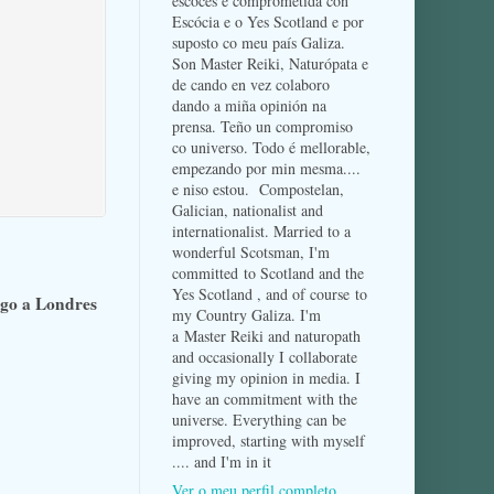
escocés e comprometida con
Escócia e o Yes Scotland e por
suposto co meu país Galiza.
Son Master Reiki, Naturópata e
de cando en vez colaboro
dando a miña opinión na
prensa. Teño un compromiso
co universo. Todo é mellorable,
empezando por min mesma....
e niso estou. Compostelan,
Galician, nationalist and
internationalist. Married to a
wonderful Scotsman, I'm
committed to Scotland and the
Yes Scotland , and of course to
go a Londres
my Country Galiza. I'm
a Master Reiki and naturopath
and occasionally I collaborate
giving my opinion in media. I
have an commitment with the
universe. Everything can be
improved, starting with myself
.... and I'm in it
Ver o meu perfil completo