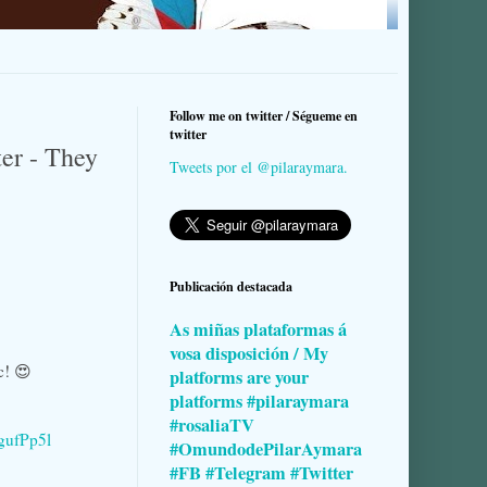
Follow me on twitter / Ségueme en
twitter
er - They
Tweets por el @pilaraymara.
Publicación destacada
As miñas plataformas á
vosa disposición / My
c! 😍
platforms are your
platforms #pilaraymara
#rosaliaTV
DgufPp5l
#OmundodePilarAymara
#FB #Telegram #Twitter