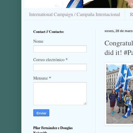
International Campaign / Campaña Internacional
R
Contact // Contacto:
xoves, 28 de marz
Congratul
Nome
did it! #P
*
Correo electrónico
*
Mensaxe
Pilar Fernández e Douglas
Naismith