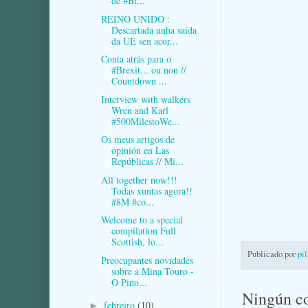
de #Br...
REINO UNIDO :
Descartada unha saída
da UE sen acor...
Conta atrás para o
#Brexit... ou non //
Countdown ...
Interview with walkers
Wren and Karl
#500MilestoWe...
Os meus artigos de
opinión en Las
Repúblicas // Mi...
All together now!!!
Todas xuntas agora!!
#8M #co...
Welcome to a special
compilation Full
Scottish, lo...
Publicado por
pi
Preocupantes novidades
sobre a Mina Touro -
O Pino...
Ningún c
febreiro
(10)
►