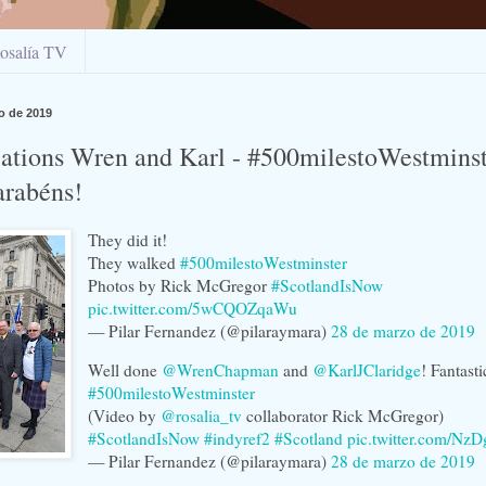
osalía TV
o de 2019
ations Wren and Karl - #500milestoWestminst
arabéns!
They did it!
They walked
#500milestoWestminster
Photos by Rick McGregor
#ScotlandIsNow
pic.twitter.com/5wCQOZqaWu
— Pilar Fernandez (@pilaraymara)
28 de marzo de 2019
Well done
@WrenChapman
and
@KarlJClaridge
! Fantasti
#500milestoWestminster
(Video by
@rosalia_tv
collaborator Rick McGregor)
#ScotlandIsNow
#indyref2
#Scotland
pic.twitter.com/Nz
— Pilar Fernandez (@pilaraymara)
28 de marzo de 2019