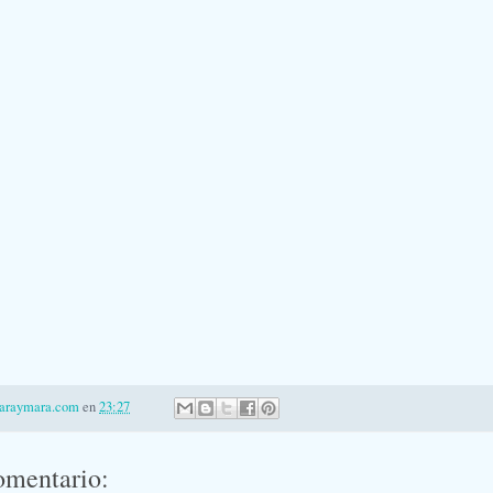
laraymara.com
en
23:27
omentario: