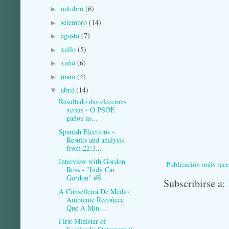
outubro
(6)
►
setembro
(14)
►
agosto
(7)
►
xullo
(5)
►
xuño
(6)
►
maio
(4)
►
abril
(14)
▼
Resultado das eleccions
xerais - O PSOE
gañou as...
Spanish Elections -
Results and analysis
from 22:3...
Interview with Gordon
Publicación máis rece
Ross - "Indy Car
Gordon" #S...
Subscribirse a:
A Conselleira De Medio
Ambiente Recoñece
Que A Min...
First Minister of