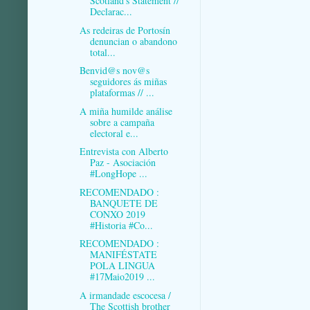
Scotland's Statement //
Declarac...
As redeiras de Portosín
denuncian o abandono
total...
Benvid@s nov@s
seguidores ás miñas
plataformas // ...
A miña humilde análise
sobre a campaña
electoral e...
Entrevista con Alberto
Paz - Asociación
#LongHope ...
RECOMENDADO :
BANQUETE DE
CONXO 2019
#Historia #Co...
RECOMENDADO :
MANIFÉSTATE
POLA LINGUA
#17Maio2019 ...
A irmandade escocesa /
The Scottish brother