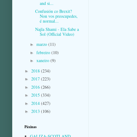
and si...
Confusión co Brexit?
Non vos preocupedes,
é normal...
Najla Shami - Ela Sabe a
Sol (Official Video)
marzo
(11)
►
febreiro
(10)
►
xaneiro
(9)
►
2018
(234)
►
2017
(223)
►
2016
(266)
►
2015
(334)
►
2014
(427)
►
2013
(106)
►
Páxinas
GALIZA-SCOTLAND