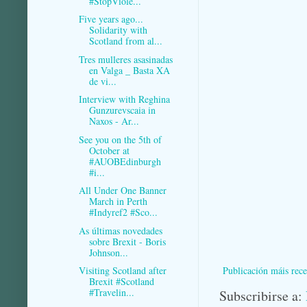
#StopViole...
Five years ago...
Solidarity with
Scotland from al...
Tres mulleres asasinadas
en Valga _ Basta XA
de vi...
Interview with Reghina
Gunzurevscaia in
Naxos - Ar...
See you on the 5th of
October at
#AUOBEdinburgh
#i...
All Under One Banner
March in Perth
#Indyref2 #Sco...
As últimas novedades
sobre Brexit - Boris
Johnson...
Publicación máis rece
Visiting Scotland after
Brexit #Scotland
#Travelin...
Subscribirse a: