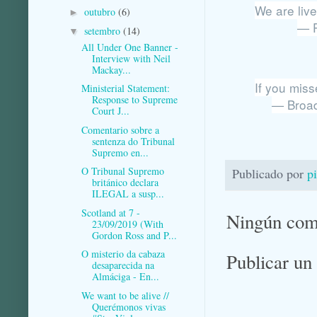
We are liv
outubro
(6)
►
— P
setembro
(14)
▼
All Under One Banner -
Interview with Neil
Mackay...
If you miss
Ministerial Statement:
Response to Supreme
— Broad
Court J...
Comentario sobre a
sentenza do Tribunal
Supremo en...
O Tribunal Supremo
Publicado por
p
británico declara
ILEGAL a susp...
Scotland at 7 -
Ningún com
23/09/2019 (With
Gordon Ross and P...
O misterio da cabaza
Publicar un
desaparecida na
Almáciga - En...
We want to be alive //
Querémonos vivas