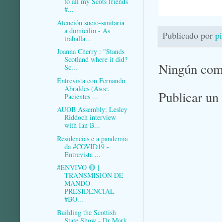
to all my Scots friends
#...
Atención socio-sanitaria
a domicilio - As
Publicado por
p
traballa...
Joanna Cherry : "Stands
Scotland where it did?
Ningún com
Sc...
Entrevista con Fernando
Abraldes (Asoc.
Publicar un
Pacientes ...
AUOB Assembly: Lesley
Riddoch interview
with Ian B...
Residencias e a pandemia
da #COVID19 -
Entrevista ...
#ENVIVO 🔴 |
TRANSMISIÓN DE
MANDO
PRESIDENCIAL
#BO...
Building the Scottish
State Show - Dr Mark