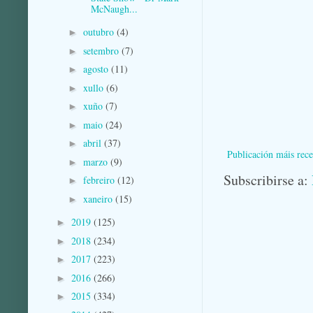
McNaugh...
outubro
(4)
►
setembro
(7)
►
agosto
(11)
►
xullo
(6)
►
xuño
(7)
►
maio
(24)
►
abril
(37)
►
Publicación máis rece
marzo
(9)
►
Subscribirse a:
febreiro
(12)
►
xaneiro
(15)
►
2019
(125)
►
2018
(234)
►
2017
(223)
►
2016
(266)
►
2015
(334)
►