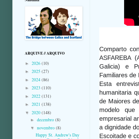
Comparto con 
ARQUIVE // ARQUIVO
ASFAREBA (As
2026
(10)
►
Galicia) e P
2025
(27)
►
Familiares de
2024
(86)
►
Esta entrevi
2023
(110)
►
humanitaria q
2022
(131)
►
de Maiores den
2021
(138)
►
modelo que 
2020
(148)
▼
empresarial a
decembro
(8)
►
a dignidade do
novembro
(8)
▼
Happy St. Andrew's Day
Escoitade e c