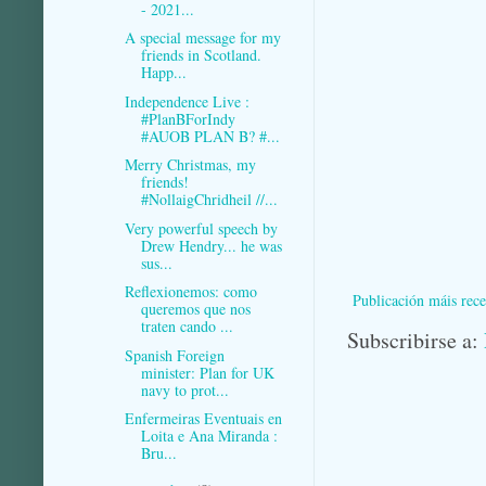
- 2021...
A special message for my
friends in Scotland.
Happ...
Independence Live :
#PlanBForIndy
#AUOB PLAN B? #...
Merry Christmas, my
friends!
#NollaigChridheil //...
Very powerful speech by
Drew Hendry... he was
sus...
Reflexionemos: como
Publicación máis rece
queremos que nos
traten cando ...
Subscribirse a:
Spanish Foreign
minister: Plan for UK
navy to prot...
Enfermeiras Eventuais en
Loita e Ana Miranda :
Bru...