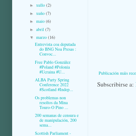
xullo
(2)
►
xuño
(7)
►
maio
(6)
►
abril
(7)
►
marzo
(16)
▼
Entrevista coa deputada
do BNG Noa Presas :
Convoc...
Free Pablo González
#Poland #Polonia
#Ucraina #U...
Publicación máis rece
ALBA Party Spring
Subscribirse a:
Conference 2022
#Scotland #Indep...
Os problemas non
resoltos da Mina
Touro-O Pino ...
200 semanas de censura e
de manipulación, 200
sema...
Scottish Parliament -