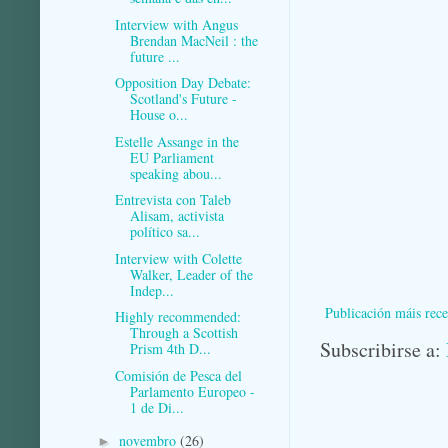
Interview with Angus
Brendan MacNeil : the
future ...
Opposition Day Debate:
Scotland's Future -
House o...
Estelle Assange in the
EU Parliament
speaking abou...
Entrevista con Taleb
Alisam, activista
político sa...
Interview with Colette
Walker, Leader of the
Indep...
Publicación máis rece
Highly recommended:
Through a Scottish
Subscribirse a:
Prism 4th D...
Comisión de Pesca del
Parlamento Europeo -
1 de Di...
novembro
(26)
►