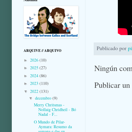
Publicado por
p
ARQUIVE // ARQUIVO
2026
(10)
►
Ningún com
2025
(27)
►
2024
(86)
►
Publicar un
2023
(110)
►
2022
(131)
▼
decembro
(9)
▼
Merry Chritsmas -
Nollaig Chridheil - Bó
Nadal - F...
O Mundo de Pilar-
Aymara: Resumo da
semana e das en...