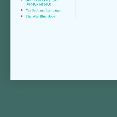
(#FMQ) (#PMQ)
Yes Scotland Campaign
The Wee Blue Book