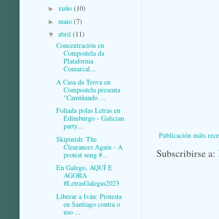
xuño
(10)
►
maio
(7)
►
abril
(11)
▼
Concentración en
Compostela da
Plataforma
Comarcal...
A Casa da Trova en
Compostela presenta
"Camiñando ...
Foliada polas Letras en
Edimburgo - Galician
party...
Publicación máis rece
Skipinish: The
Clearances Again - A
Subscribirse a:
protest song #...
En Galego, AQUÍ E
AGORA
#LetrasGalegas2023
Liberar a Iván: Protesta
en Santiago contra o
uso ...