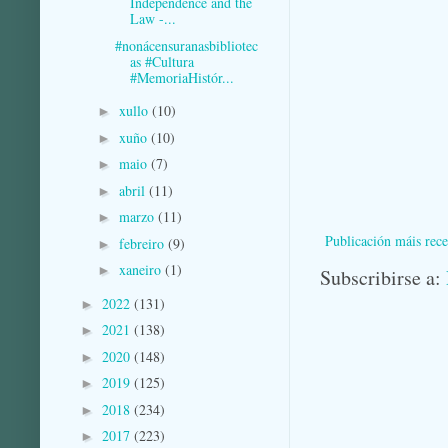
Independence and the
Law -...
#nonácensuranasbibliotec
as #Cultura
#MemoriaHistór...
xullo
(10)
►
xuño
(10)
►
maio
(7)
►
abril
(11)
►
marzo
(11)
►
Publicación máis rece
febreiro
(9)
►
xaneiro
(1)
►
Subscribirse a:
2022
(131)
►
2021
(138)
►
2020
(148)
►
2019
(125)
►
2018
(234)
►
2017
(223)
►