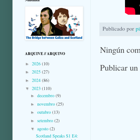
Publicado por
p
Ningún com
ARQUIVE // ARQUIVO
2026
(10)
►
Publicar un
2025
(27)
►
2024
(86)
►
2023
(110)
▼
decembro
(9)
►
novembro
(25)
►
outubro
(13)
►
setembro
(2)
►
agosto
(2)
▼
Scotland Speaks S1 E4: