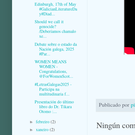
Edinburgh, 17th of May
#GalicianLiteratureDa
y#Diad...
Should we call it
genocide?
/Deberíamos chamalo
xe...
Debate sobre o estado da
Nación galega, 2025
#Par...
WOMEN MEANS
WOMEN -
Congratulations,
@ForWomenScot...
#LetrasGalegas2025 -
Participa na
multitudinaria f...
Presentación do último
Publicado por
p
libro do Dr. Tikara
Otomo :...
febreiro
(2)
►
Ningún com
xaneiro
(2)
►