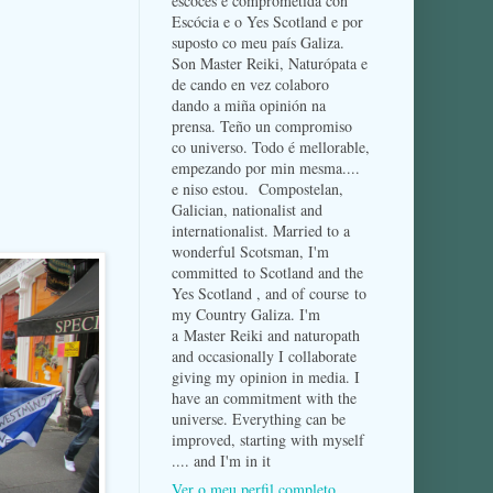
escocés e comprometida con
Escócia e o Yes Scotland e por
suposto co meu país Galiza.
Son Master Reiki, Naturópata e
de cando en vez colaboro
dando a miña opinión na
prensa. Teño un compromiso
co universo. Todo é mellorable,
empezando por min mesma....
e niso estou. Compostelan,
Galician, nationalist and
internationalist. Married to a
wonderful Scotsman, I'm
committed to Scotland and the
Yes Scotland , and of course to
my Country Galiza. I'm
a Master Reiki and naturopath
and occasionally I collaborate
giving my opinion in media. I
have an commitment with the
universe. Everything can be
improved, starting with myself
.... and I'm in it
Ver o meu perfil completo