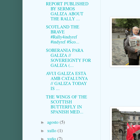
REPORT PUBLISHED
BY SERMOS
GALIZA ABOUT
THE RALLY ...
SCOTLAND THE
BRAVE
#Rally4indyref
#indyref #Sco...
SOBERANIA PARA
GALIZA //
SOVEREIGNTY FOR
GALIZA (...
AVUI GALIZA ESTÀ
AMB CATALUNYA
// GALIZA TODAY
IS ...
THE WINGS OF THE
SCOTTISH
BUTTERFLY IN
SPANISH MED...
agosto
(5)
►
xullo
(1)
►
xuño
(7)
►