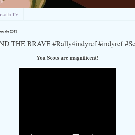
osalía TV
bro de 2013
 THE BRAVE #Rally4indyref #indyref #Sc
You
Scots
are
magnificent
!