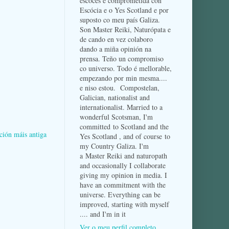
escocés e comprometida con
Escócia e o Yes Scotland e por
suposto co meu país Galiza.
Son Master Reiki, Naturópata e
de cando en vez colaboro
dando a miña opinión na
prensa. Teño un compromiso
co universo. Todo é mellorable,
empezando por min mesma....
e niso estou. Compostelan,
Galician, nationalist and
internationalist. Married to a
wonderful Scotsman, I'm
committed to Scotland and the
ción máis antiga
Yes Scotland , and of course to
my Country Galiza. I'm
a Master Reiki and naturopath
and occasionally I collaborate
giving my opinion in media. I
have an commitment with the
universe. Everything can be
improved, starting with myself
.... and I'm in it
Ver o meu perfil completo