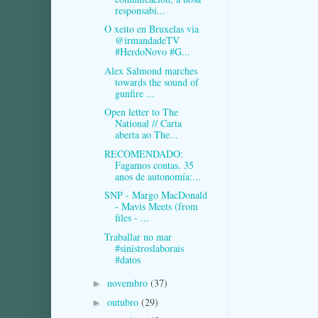
responsabi...
O xeito en Bruxelas via
@irmandadeTV
#HerdoNovo #G...
Alex Salmond marches
towards the sound of
gunfire ...
Open letter to The
National // Carta
aberta ao The...
RECOMENDADO:
Fagamos contas. 35
anos de autonomía:...
SNP - Margo MacDonald
- Mavis Meets (from
files - ...
Traballar no mar
#sinistroslaborais
#datos
novembro
(37)
►
outubro
(29)
►