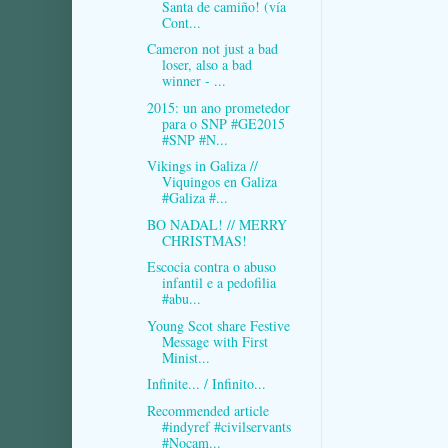
Santa de camiño! (vía
Cont...
Cameron not just a bad
loser, also a bad
winner - ...
2015: un ano prometedor
para o SNP #GE2015
#SNP #N...
Vikings in Galiza //
Viquingos en Galiza
#Galiza #...
BO NADAL! // MERRY
CHRISTMAS!
Escocia contra o abuso
infantil e a pedofilia
#abu...
Young Scot share Festive
Message with First
Minist...
Infinite... / Infinito...
Recommended article
#indyref #civilservants
#Nocam...