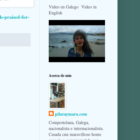
Video en Galego Video in
English
ls-praised-for-
Acerca de min
pilaraymara.com
Compostelana, Galega,
nacionalista e internacionalista.
Casada cun maravilloso home