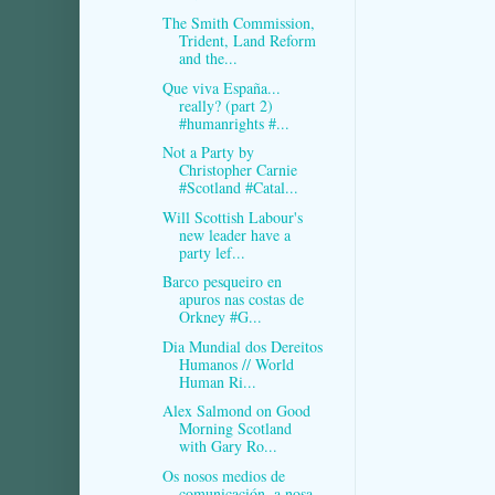
The Smith Commission,
Trident, Land Reform
and the...
Que viva España...
really? (part 2)
#humanrights #...
Not a Party by
Christopher Carnie
#Scotland #Catal...
Will Scottish Labour's
new leader have a
party lef...
Barco pesqueiro en
apuros nas costas de
Orkney #G...
Dia Mundial dos Dereitos
Humanos // World
Human Ri...
Alex Salmond on Good
Morning Scotland
with Gary Ro...
Os nosos medios de
comunicación, a nosa