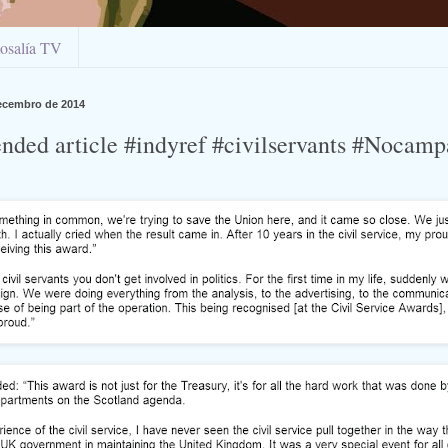
osalía TV
ecembro de 2014
ed article #indyref #civilservants #Nocamp