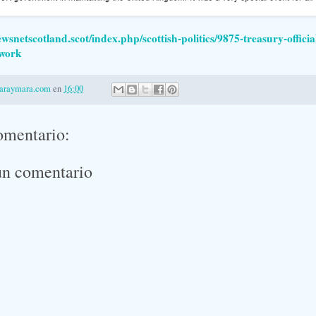
wsnetscotland.scot/index.php/scottish-politics/9875-treasury-officia
work
laraymara.com
en
16:00
omentario:
un comentario