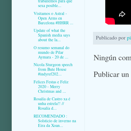
traballemos para que
sexa posible...
Visitamos o Astral -
Open Arms en
Barcelona #HHRR ...
Update of what the
Spanish media says
Publicado por
p
about the la...
O resumo semanal do
mundo de Pilar
Ningún com
Aymara - 20 de ...
Nicola Sturgeon speech
from Bute House
Publicar un
#indyref202...
Felices Festas e Feliz
2020 - Merry
Christmas and ...
Rosalía de Castro xa é
unha estrela!! //
Rosalía d...
RECOMENDADO :
Solsticio de inverno na
Eira da Xoan...