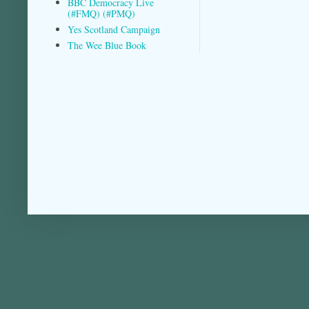
BBC Democracy Live
(#FMQ) (#PMQ)
Yes Scotland Campaign
The Wee Blue Book