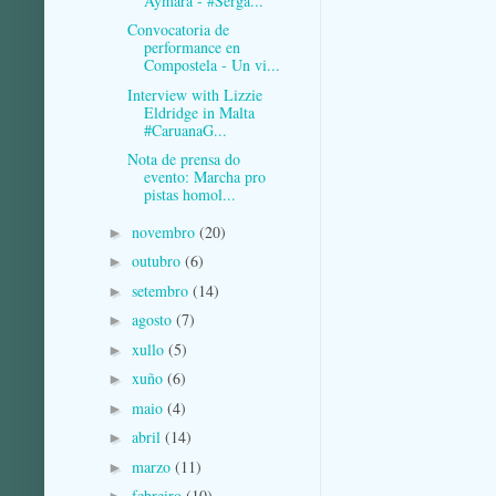
Aymara - #Serga...
Convocatoria de
performance en
Compostela - Un vi...
Interview with Lizzie
Eldridge in Malta
#CaruanaG...
Nota de prensa do
evento: Marcha pro
pistas homol...
novembro
(20)
►
outubro
(6)
►
setembro
(14)
►
agosto
(7)
►
xullo
(5)
►
xuño
(6)
►
maio
(4)
►
abril
(14)
►
marzo
(11)
►
febreiro
(10)