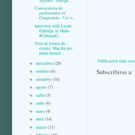
Aymara - #Serga...
Convocatoria de
performance en
Compostela - Un vi...
Interview with Lizzie
Eldridge in Malta
#CaruanaG...
Nota de prensa do
evento: Marcha pro
pistas homol...
Publicación máis rece
novembro
(20)
►
Subscribirse a:
outubro
(6)
►
setembro
(14)
►
agosto
(7)
►
xullo
(5)
►
xuño
(6)
►
maio
(4)
►
abril
(14)
►
marzo
(11)
►
febreiro
(10)