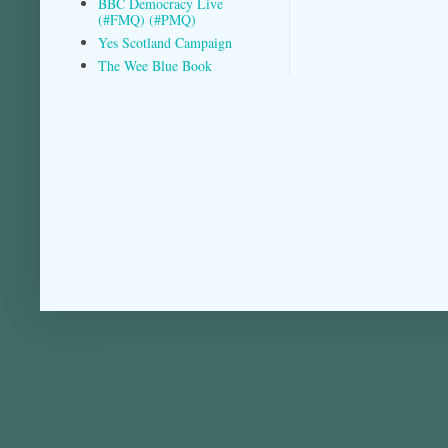
BBC Democracy Live
(#FMQ) (#PMQ)
Yes Scotland Campaign
The Wee Blue Book