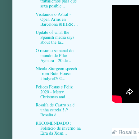
traballemos para que
sexa posible...
Visitamos o Astral -
Open Arms en
Barcelona #HHRR ...
Update of what the
Spanish media says
about the la...
O resumo semanal do
mundo de Pilar
Aymara - 20 de ...
Nicola Sturgeon speech
from Bute House
#indyref202...
Felices Festas e Feliz
2020 - Merry
Christmas and ...
Rosalía de Castro xa é
unha estrela!! //
Rosalía d...
RECOMENDADO :
Solsticio de inverno na
🌠 Rosalia 
Eira da Xoan...