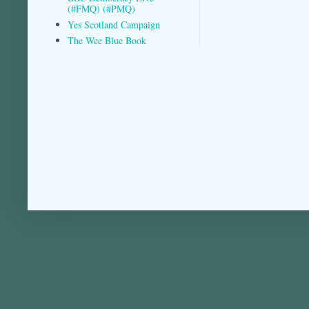
(#FMQ) (#PMQ)
Yes Scotland Campaign
The Wee Blue Book