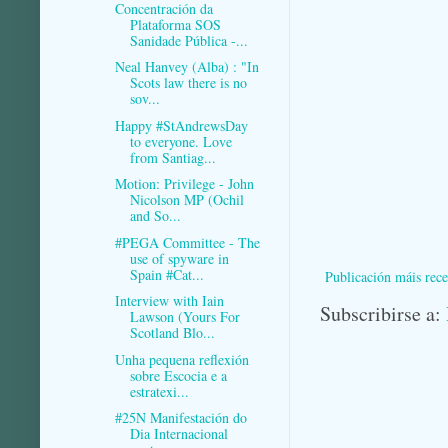
Concentración da
Plataforma SOS
Sanidade Pública -...
Neal Hanvey (Alba) : "In
Scots law there is no
sov...
Happy #StAndrewsDay
to everyone. Love
from Santiag...
Motion: Privilege - John
Nicolson MP (Ochil
and So...
#PEGA Committee - The
use of spyware in
Spain #Cat...
Publicación máis rece
Interview with Iain
Subscribirse a:
Lawson (Yours For
Scotland Blo...
Unha pequena reflexión
sobre Escocia e a
estratexi...
#25N Manifestación do
Dia Internacional