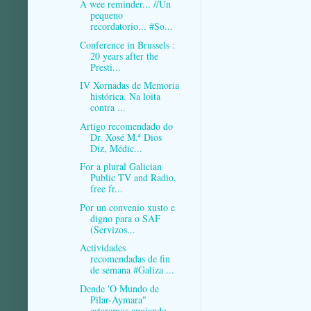
A wee reminder... //Un
pequeno
recordatorio... #So...
Conference in Brussels :
20 years after the
Presti...
IV Xornadas de Memoria
histórica. Na loita
contra ...
Artigo recomendado do
Dr. Xosé M.ª Dios
Diz, Médic...
For a plural Galician
Public TV and Radio,
free fr...
Por un convenio xusto e
digno para o SAF
(Servizos...
Actividades
recomendadas de fin
de semana #Galiza ...
Dende 'O Mundo de
Pilar-Aymara"
estaremos apoiando...