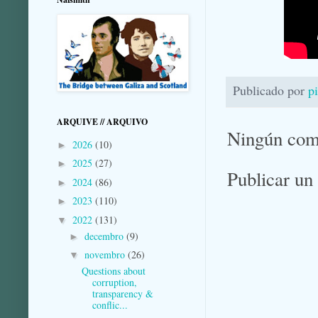
Publicado por
p
ARQUIVE // ARQUIVO
Ningún com
2026
(10)
►
2025
(27)
►
Publicar un
2024
(86)
►
2023
(110)
►
2022
(131)
▼
decembro
(9)
►
novembro
(26)
▼
Questions about
corruption,
transparency &
conflic...