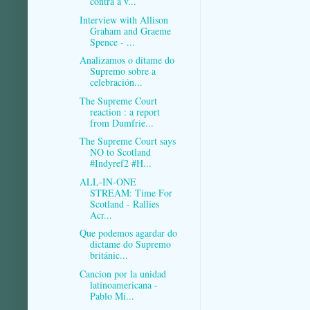
contra a v...
Interview with Allison
Graham and Graeme
Spence - ...
Analizamos o ditame do
Supremo sobre a
celebración...
The Supreme Court
reaction : a report
from Dumfrie...
The Supreme Court says
NO to Scotland
#Indyref2 #H...
ALL-IN-ONE
STREAM: Time For
Scotland - Rallies
Acr...
Que podemos agardar do
dictame do Supremo
británic...
Cancion por la unidad
latinoamericana -
Pablo Mi...