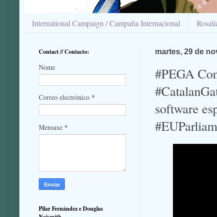
International Campaign / Campaña Internacional
Rosal
Contact // Contacto:
martes, 29 de n
Nome
#PEGA Comm
#CatalanGat
*
Correo electrónico
software es
#EUParlia
*
Mensaxe
Pilar Fernández e Douglas
Naismith