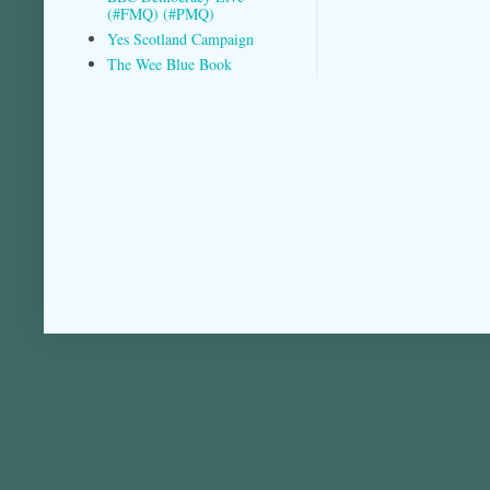
(#FMQ) (#PMQ)
Yes Scotland Campaign
The Wee Blue Book