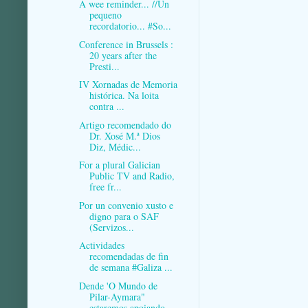
A wee reminder... //Un
pequeno
recordatorio... #So...
Conference in Brussels :
20 years after the
Presti...
IV Xornadas de Memoria
histórica. Na loita
contra ...
Artigo recomendado do
Dr. Xosé M.ª Dios
Diz, Médic...
For a plural Galician
Public TV and Radio,
free fr...
Por un convenio xusto e
digno para o SAF
(Servizos...
Actividades
recomendadas de fin
de semana #Galiza ...
Dende 'O Mundo de
Pilar-Aymara"
estaremos apoiando...