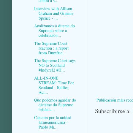
contra a v...
Interview with Allison
Graham and Graeme
Spence - ...
Analizamos o ditame do
Supremo sobre a
celebración...
The Supreme Court
reaction : a report
from Dumfrie...
The Supreme Court says
NO to Scotland
#Indyref2 #H...
ALL-IN-ONE
STREAM: Time For
Scotland - Rallies
Acr...
Publicación máis rece
Que podemos agardar do
dictame do Supremo
británic...
Subscribirse a:
Cancion por la unidad
latinoamericana -
Pablo Mi...