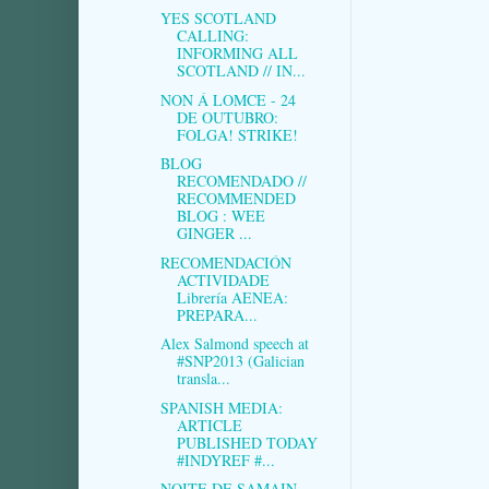
YES SCOTLAND
CALLING:
INFORMING ALL
SCOTLAND // IN...
NON Á LOMCE - 24
DE OUTUBRO:
FOLGA! STRIKE!
BLOG
RECOMENDADO //
RECOMMENDED
BLOG : WEE
GINGER ...
RECOMENDACIÓN
ACTIVIDADE
Librería AENEA:
PREPARA...
Alex Salmond speech at
#SNP2013 (Galician
transla...
SPANISH MEDIA:
ARTICLE
PUBLISHED TODAY
#INDYREF #...
NOITE DE SAMAIN-