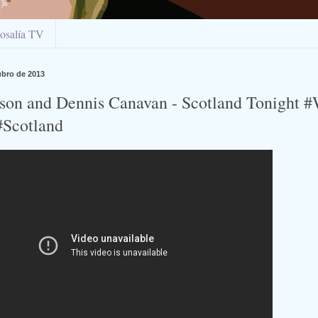
osalía TV
ubro de 2013
son and Dennis Canavan - Scotland Tonight #
#Scotland