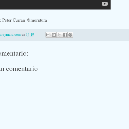
e: Peter Curran @moridura
laraymara.com
en
14:19
omentario:
un comentario