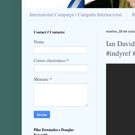
International Campaign / Campaña Internacional
R
Contact // Contacto:
martes, 29 de out
Ian David
Nome
#indyref 
*
Correo electrónico
*
Mensaxe
Pilar Fernández e Douglas
Naismith