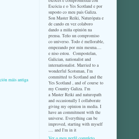
escocés e comprometida con
Escócia e o Yes Scotland e por
suposto co meu país Galiza.
Son Master Reiki, Naturópata e
de cando en vez colaboro
dando a miña opinión na
prensa. Teño un compromiso
co universo. Todo é mellorable,
empezando por min mesma....
e niso estou. Compostelan,
Galician, nationalist and
internationalist. Married to a
wonderful Scotsman, I'm
committed to Scotland and the
ción máis antiga
Yes Scotland , and of course to
my Country Galiza. I'm
a Master Reiki and naturopath
and occasionally I collaborate
giving my opinion in media. I
have an commitment with the
universe. Everything can be
improved, starting with myself
.... and I'm in it
Ver o meu perfil completo