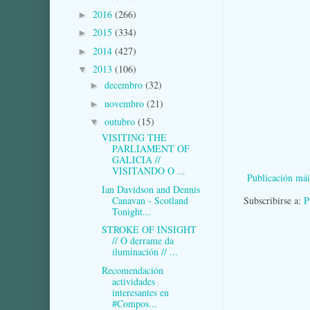
2016
(266)
►
2015
(334)
►
2014
(427)
►
2013
(106)
▼
decembro
(32)
►
novembro
(21)
►
outubro
(15)
▼
VISITING THE
PARLIAMENT OF
GALICIA //
VISITANDO O ...
Publicación mái
Ian Davidson and Dennis
Canavan - Scotland
Subscribirse a:
P
Tonight...
STROKE OF INSIGHT
// O derrame da
iluminación // ...
Recomendación
actividades
interesantes en
#Compos...