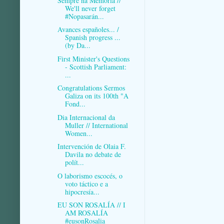
Sempre na Memoria //
We'll never forget
#Nopasarán...
Avances españoles... /
Spanish progress ...
(by Da...
First Minister's Questions
- Scottish Parliament:
...
Congratulations Sermos
Galiza on its 100th "A
Fond...
Dia Internacional da
Muller // International
Women...
Intervención de Olaia F.
Davila no debate de
polít...
O laborismo escocés, o
voto táctico e a
hipocresía...
EU SON ROSALÍA // I
AM ROSALÍA
#eusonRosalia