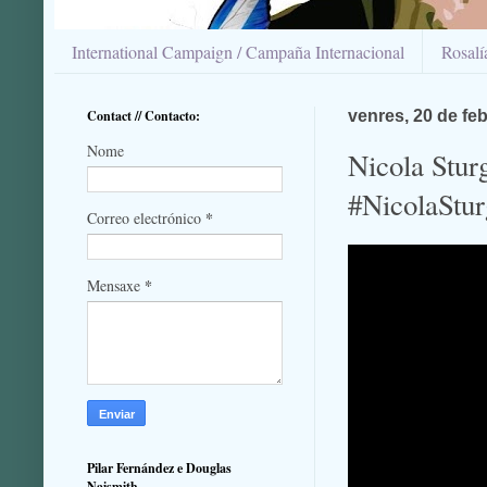
International Campaign / Campaña Internacional
Rosal
Contact // Contacto:
venres, 20 de fe
Nome
Nicola Stur
#NicolaStur
*
Correo electrónico
*
Mensaxe
Pilar Fernández e Douglas
Naismith