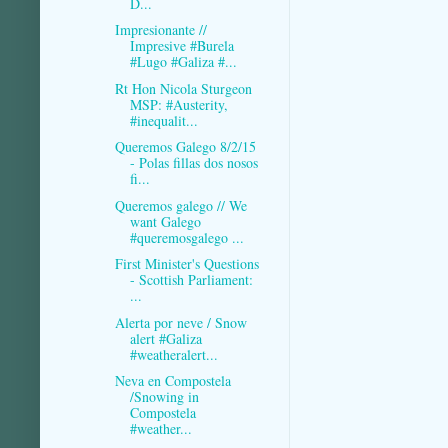
D...
Impresionante //
Impresive #Burela
#Lugo #Galiza #...
Rt Hon Nicola Sturgeon
MSP: #Austerity,
#inequalit...
Queremos Galego 8/2/15
- Polas fillas dos nosos
fi...
Queremos galego // We
want Galego
#queremosgalego ...
First Minister's Questions
- Scottish Parliament:
...
Alerta por neve / Snow
alert #Galiza
#weatheralert...
Neva en Compostela
/Snowing in
Compostela
#weather...