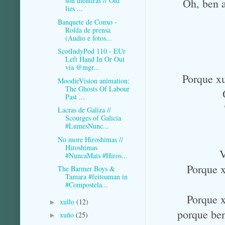
son mentiras // Old
Oh, ben a
lies ...
Banquete de Conxo -
Rolda de prensa
(Audio e fotos...
ScotIndyPod 110 - EUr
Left Hand In Or Out
via @mgr...
Porque xu
MoodieVision animation:
The Ghosts Of Labour
Past ...
Lacras de Galiza //
Scourges of Galicia
#LumesNunc...
No more Hiroshimas //
Hiroshimas
V
#NuncaMais #Hiros...
Porque x
The Barmer Boys &
Tamara #feitoaman in
#Compostela...
Porque x
xullo
(12)
►
porque ben
xuño
(25)
►