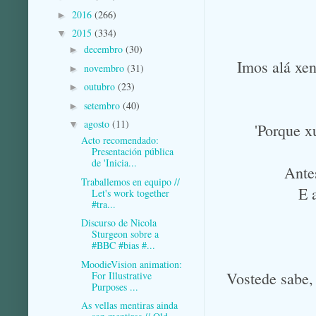
2016
(266)
►
2015
(334)
▼
decembro
(30)
►
Imos alá xe
novembro
(31)
►
outubro
(23)
►
setembro
(40)
►
agosto
(11)
▼
'Porque x
Acto recomendado:
Presentación pública
de 'Inicia...
Ante
Traballemos en equipo //
E 
Let's work together
#tra...
Discurso de Nicola
Sturgeon sobre a
#BBC #bias #...
MoodieVision animation:
Vostede sabe,
For Illustrative
Purposes ...
As vellas mentiras ainda