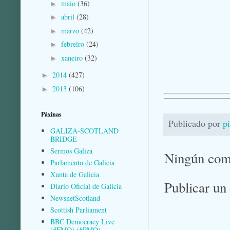
maio
(36)
►
abril
(28)
►
marzo
(42)
►
febreiro
(24)
►
xaneiro
(32)
►
2014
(427)
►
2013
(106)
►
Páxinas
Publicado por
p
GALIZA-SCOTLAND
BRIDGE
Sermos Galiza
Ningún com
Parlamento de Galicia
Xunta de Galicia
Publicar un
Diario Oficial de Galicia
NewsnetScotland
Scottish Parliament
BBC Democracy Live
(#FMQ) (#PMQ)