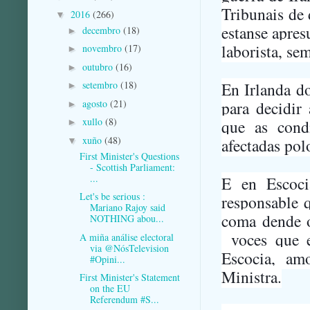
Tribunais de 
2016
(266)
▼
estanse apres
decembro
(18)
►
laborista, se
novembro
(17)
►
outubro
(16)
►
En Irlanda do
setembro
(18)
►
agosto
(21)
para decidir
►
xullo
(8)
que as cond
►
xuño
(48)
afectadas pol
▼
First Minister's Questions
- Scottish Parliament:
...
E en Escoci
Let's be serious :
responsable q
Mariano Rajoy said
coma dende o
NOTHING abou...
voces que e
A miña análise electoral
via @NósTelevision
Escocia, am
#Opini...
Ministra.
First Minister's Statement
on the EU
Referendum #S...