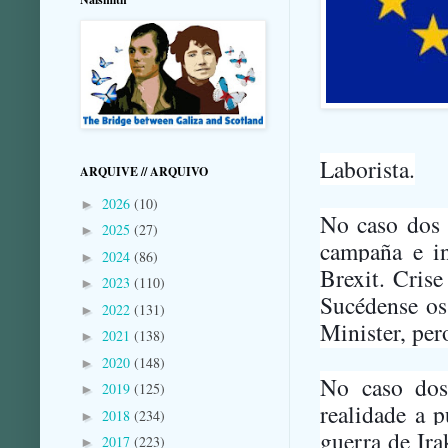
Laborista.
ARQUIVE // ARQUIVO
2026
(10)
►
No caso dos c
2025
(27)
►
campaña e in
2024
(86)
►
Brexit. Crise
2023
(110)
►
Sucédense os
2022
(131)
►
Minister, per
2021
(138)
►
2020
(148)
►
No caso dos 
2019
(125)
►
realidade a p
2018
(234)
►
guerra de Ir
2017
(223)
►