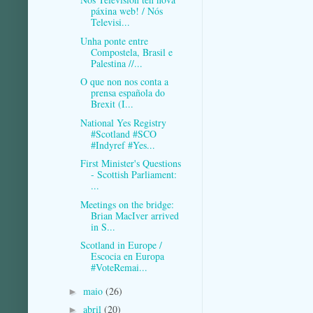
páxina web! / Nós
Televisi...
Unha ponte entre
Compostela, Brasil e
Palestina //...
O que non nos conta a
prensa española do
Brexit (I...
National Yes Registry
#Scotland #SCO
#Indyref #Yes...
First Minister's Questions
- Scottish Parliament:
...
Meetings on the bridge:
Brian MacIver arrived
in S...
Scotland in Europe /
Escocia en Europa
#VoteRemai...
maio
(26)
►
abril
(20)
►