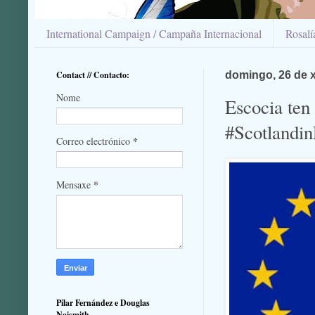
International Campaign / Campaña Internacional
Rosal
Contact // Contacto:
domingo, 26 de 
Nome
Escocia ten
#Scotlandi
*
Correo electrónico
*
Mensaxe
Pilar Fernández e Douglas
Naismith