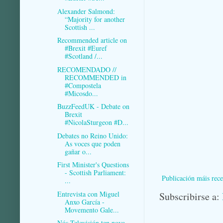
Alexander Salmond:
“Majority for another
Scottish ...
Recommended article on
#Brexit #Euref
#Scotland /...
RECOMENDADO //
RECOMMENDED in
#Compostela
#Micosdo...
BuzzFeedUK - Debate on
Brexit
#NicolaSturgeon #D...
Debates no Reino Unido:
As voces que poden
gañar o...
First Minister's Questions
- Scottish Parliament:
Publicación máis rece
...
Entrevista con Miguel
Subscribirse a:
Anxo García -
Movemento Gale...
Nós Televisión ten nova