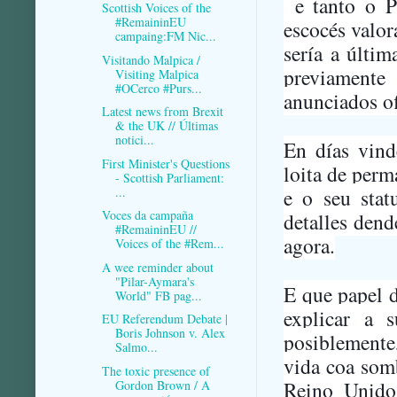
e tanto o Pa
Scottish Voices of the
#RemaininEU
escocés valor
campaing:FM Nic...
sería a últim
Visitando Malpica /
previamente
Visiting Malpica
#OCerco #Purs...
anunciados of
Latest news from Brexit
& the UK // Últimas
notici...
En días vind
First Minister's Questions
loita de perm
- Scottish Parliament:
...
e o seu stat
Voces da campaña
detalles dend
#RemaininEU //
agora.
Voices of the #Rem...
A wee reminder about
"Pilar-Aymara's
E que papel 
World" FB pag...
explicar a 
EU Referendum Debate |
Boris Johnson v. Alex
posiblemente,
Salmo...
vida coa somb
The toxic presence of
Reino Unido
Gordon Brown / A