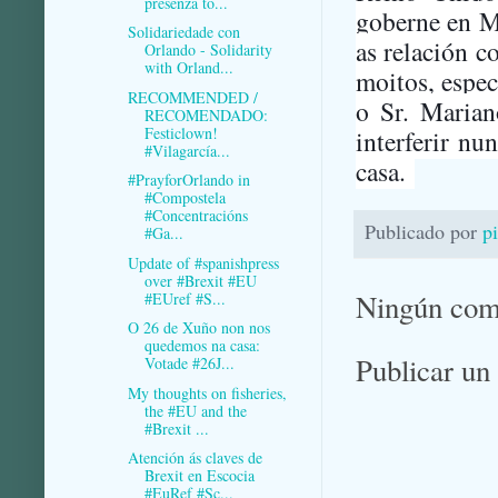
presenza tó...
goberne en Ma
Solidariedade con
as relación c
Orlando - Solidarity
with Orland...
moitos, espec
RECOMMENDED /
o Sr. Marian
RECOMENDADO:
Festiclown!
interferir nu
#Vilagarcía...
casa.
#PrayforOrlando in
#Compostela
#Concentracións
Publicado por
p
#Ga...
Update of #spanishpress
over #Brexit #EU
Ningún com
#EUref #S...
O 26 de Xuño non nos
quedemos na casa:
Publicar un
Votade #26J...
My thoughts on fisheries,
the #EU and the
#Brexit ...
Atención ás claves de
Brexit en Escocia
#EuRef #Sc...