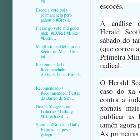
#S...
escocés.
Escocia votó pola
permanencia pero
gañou o #Brexit...
A análise 
Please go vote and good
Herald Scot
luck! #EURef #Brexit
sábado do ta
#Brem...
Manifesto en Defensa do
(que correu a
Sector do Mar - Unha
Primeira Mini
loita...
radical.
Recommended /
Recomendado:
Actividades na Eira da
...
O Herald Sco
Recomendado /
caso do xa c
Recommended: Festas
contra a ind
do Barrio de San...
xornais mai
Nicola Sturgeon on
Fisheries #Fishing
publicar as 
#EU #Brexit ...
tamén agora 
Sobre o #Brexit, o Daily
Express e a pesca
As primeiras
galega ...