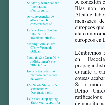
A conexión c
Solidarity with Scotland
International
Illas non p
Campaign: L...
Alcalde labo
As consecuencias do
mensaxes de
#Brexit // The
consequences of...
europeos que 
Let's welcome Scotland
alá compromet
into the EU
#ScoltandintheE...
europeos en E
Visiting Galicia: Illas
Cíes // Visitando
Lémbremos qu
Galiza: ...
en Escoc
Noite de San Xoán 2016
/ Midsummer's eve
propagandí
2016 #Com...
durante a ca
Escocia ten o destino
marcado ante o caos
cousas acaba
de Westm...
Si o modo 
FM Nicola Sturgeon 's
statements //
Reino Unid
Declaración of...
ratificaci
Let's start campaigning -
democráticos
Show your support for