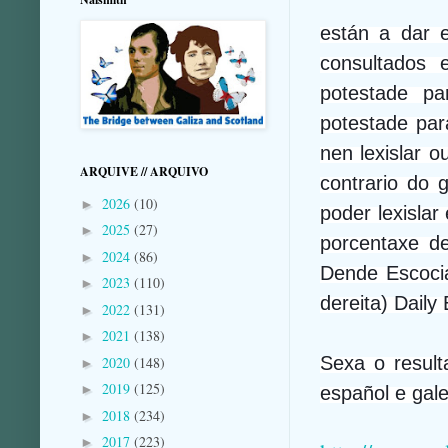
están a dar e
consultados 
potestade pa
potestade para
nen lexislar o
ARQUIVE // ARQUIVO
contrario do 
2026
(10)
►
poder lexislar
2025
(27)
►
porcentaxe de
2024
(86)
►
Dende Escocia
2023
(110)
►
dereita) Dail
2022
(131)
►
2021
(138)
►
Sexa o result
2020
(148)
►
2019
(125)
►
español e gale
2018
(234)
►
2017
(223)
►