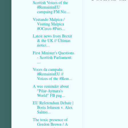
Scottish Voices of the
#RemaininEU
campaing:FM Nic...
Visitando Malpica /
Visiting Malpica
#OCerco #Purs...
Latest news from Brexit
& the UK // Últimas
notici...
First Minister's Questions
- Scottish Parliament:
...
Voces da campaña
#RemaininEU //
Voices of the #Rem...
A wee reminder about
"Pilar-Aymara's
World" FB pag...
EU Referendum Debate |
Boris Johnson v. Alex
Salmo...
The toxic presence of
Gordon Brown / A