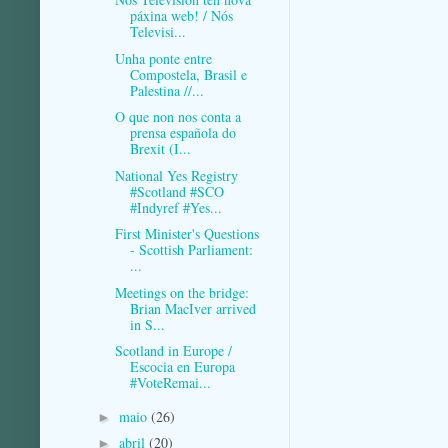
páxina web! / Nós
Televisi...
Unha ponte entre
Compostela, Brasil e
Palestina //...
O que non nos conta a
prensa española do
Brexit (I...
National Yes Registry
#Scotland #SCO
#Indyref #Yes...
First Minister's Questions
- Scottish Parliament:
...
Meetings on the bridge:
Brian MacIver arrived
in S...
Scotland in Europe /
Escocia en Europa
#VoteRemai...
maio
(26)
►
abril
(20)
►