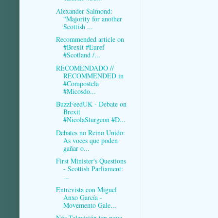
Alexander Salmond:
“Majority for another
Scottish ...
Recommended article on
#Brexit #Euref
#Scotland /...
RECOMENDADO //
RECOMMENDED in
#Compostela
#Micosdo...
BuzzFeedUK - Debate on
Brexit
#NicolaSturgeon #D...
Debates no Reino Unido:
As voces que poden
gañar o...
First Minister's Questions
- Scottish Parliament:
...
Entrevista con Miguel
Anxo García -
Movemento Gale...
Nós Televisión ten nova