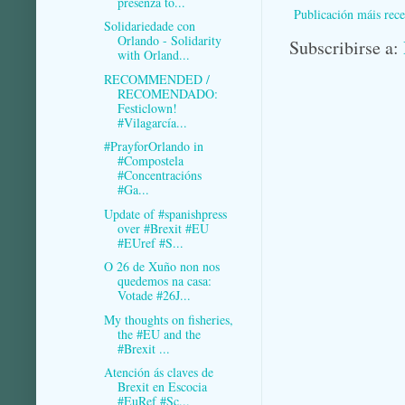
presenza tó...
Publicación máis rece
Solidariedade con
Orlando - Solidarity
Subscribirse a:
with Orland...
RECOMMENDED /
RECOMENDADO:
Festiclown!
#Vilagarcía...
#PrayforOrlando in
#Compostela
#Concentracións
#Ga...
Update of #spanishpress
over #Brexit #EU
#EUref #S...
O 26 de Xuño non nos
quedemos na casa:
Votade #26J...
My thoughts on fisheries,
the #EU and the
#Brexit ...
Atención ás claves de
Brexit en Escocia
#EuRef #Sc...