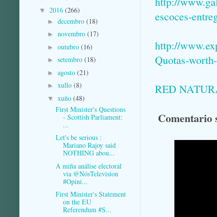
http://www.ga
2016
(266)
▼
escoces-entreg
decembro
(18)
►
novembro
(17)
►
http://www.ex
outubro
(16)
►
Quotas-worth-
setembro
(18)
►
agosto
(21)
►
xullo
(8)
►
RED NATUR
xuño
(48)
▼
First Minister's Questions
Comentario s
- Scottish Parliament:
...
Let's be serious :
Mariano Rajoy said
NOTHING abou...
A miña análise electoral
via @NósTelevision
#Opini...
First Minister's Statement
on the EU
Referendum #S...