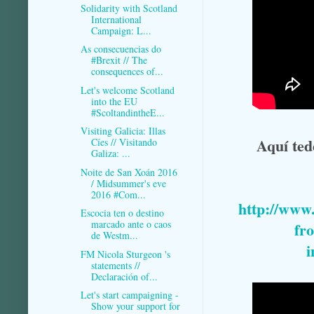
Solidarity with Scotland
International
Campaign: L...
As consecuencias do
#Brexit // The
consequences of...
Let's welcome Scotland
into the EU
#ScoltandintheE...
Visiting Galicia: Illas
Aquí ted
Cíes // Visitando
Galiza: ...
Noite de San Xoán 2016
/ Midsummer's eve
2016 #Com...
http://www.
Escocia ten o destino
marcado ante o caos
fr
de Westm...
i
FM Nicola Sturgeon 's
statements //
Declaración of...
Let's start campaigning -
Show your support for