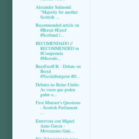
Alexander Salmond:
“Majority for another
Scottish ...
Recommended article on
#Brexit #Euref
#Scotland /...
RECOMENDADO //
RECOMMENDED in
#Compostela
#Micosdo...
BuzzFeedUK - Debate on
Brexit
#NicolaSturgeon #D...
Debates no Reino Unido:
As voces que poden
gañar o...
First Minister's Questions
- Scottish Parliament:
...
Entrevista con Miguel
Anxo García -
Movemento Gale...
Nós Televisión ten nova