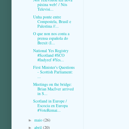
páxina web! / Nós
Televisi...
Unha ponte entre
Compostela, Brasil e
Palestina //...
O que non nos conta a
prensa española do
Brexit (I...
National Yes Registry
#Scotland #SCO
#Indyref #Yes...
First Minister's Questions
- Scottish Parliament:
...
Meetings on the bridge:
Brian MacIver arrived
in S...
Scotland in Europe /
Escocia en Europa
#VoteRemai...
maio
(26)
►
abril
(20)
►