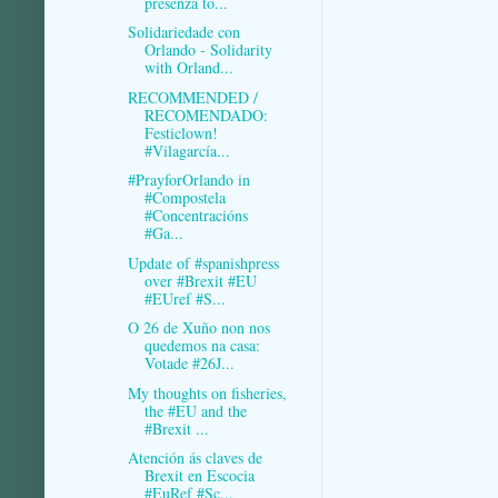
presenza tó...
Solidariedade con
Orlando - Solidarity
with Orland...
RECOMMENDED /
RECOMENDADO:
Festiclown!
#Vilagarcía...
#PrayforOrlando in
#Compostela
#Concentracións
#Ga...
Update of #spanishpress
over #Brexit #EU
#EUref #S...
O 26 de Xuño non nos
quedemos na casa:
Votade #26J...
My thoughts on fisheries,
the #EU and the
#Brexit ...
Atención ás claves de
Brexit en Escocia
#EuRef #Sc...