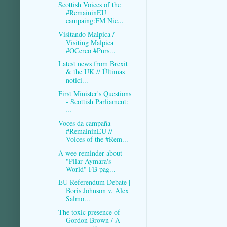
Scottish Voices of the
#RemaininEU
campaing:FM Nic...
Visitando Malpica /
Visiting Malpica
#OCerco #Purs...
Latest news from Brexit
& the UK // Últimas
notici...
First Minister's Questions
- Scottish Parliament:
...
Voces da campaña
#RemaininEU //
Voices of the #Rem...
A wee reminder about
"Pilar-Aymara's
World" FB pag...
EU Referendum Debate |
Boris Johnson v. Alex
Salmo...
The toxic presence of
Gordon Brown / A