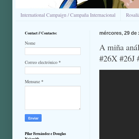
International Campaign / Campaña Internacional
Rosal
Contact // Contacto:
mércores, 29 de
Nome
A miña anál
#26X #26J 
*
Correo electrónico
*
Mensaxe
Pilar Fernández e Douglas
Naismith