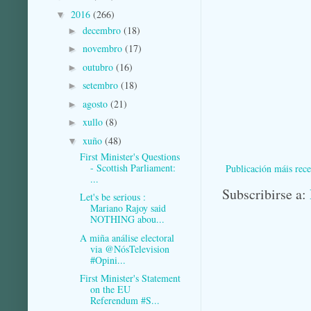
2016
(266)
▼
decembro
(18)
►
novembro
(17)
►
outubro
(16)
►
setembro
(18)
►
agosto
(21)
►
xullo
(8)
►
xuño
(48)
▼
First Minister's Questions
- Scottish Parliament:
Publicación máis rece
...
Subscribirse a:
Let's be serious :
Mariano Rajoy said
NOTHING abou...
A miña análise electoral
via @NósTelevision
#Opini...
First Minister's Statement
on the EU
Referendum #S...