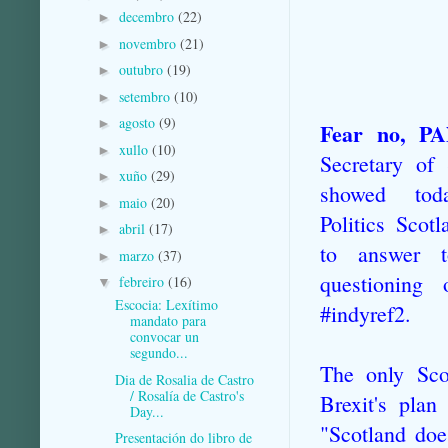
decembro
(22)
►
novembro
(21)
►
outubro
(19)
►
setembro
(10)
►
agosto
(9)
►
Fear no, P
xullo
(10)
►
Secretary of 
xuño
(29)
►
showed tod
maio
(20)
►
Politics Scot
abril
(17)
►
to answer t
marzo
(37)
►
questioning
febreiro
(16)
▼
Escocia: Lexítimo
#indyref2.
mandato para
convocar un
segundo...
The only Sco
Dia de Rosalia de Castro
/ Rosalía de Castro's
Brexit's pla
Day...
"Scotland doe
Presentación do libro de