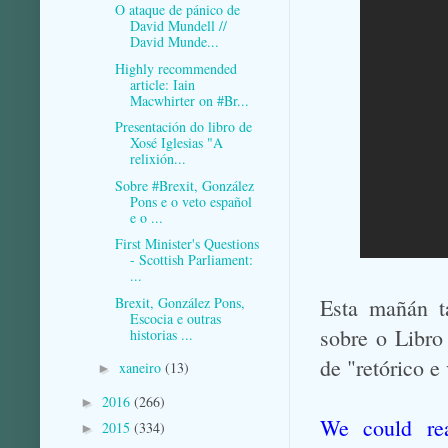
O ataque de pánico de
David Mundell //
David Munde...
Highly recommended
article: Iain
Macwhirter on #Br...
Presentación do libro de
Xosé Iglesias "A
relixión...
Sobre #Brexit, González
Pons e o veto español
e o ...
First Minister's Questions
- Scottish Parliament:
...
Brexit, González Pons,
Esta mañán ta
Escocia e outras
sobre o Libro
historias ...
de "retórico e
xaneiro
(13)
►
2016
(266)
►
We could rea
2015
(334)
►