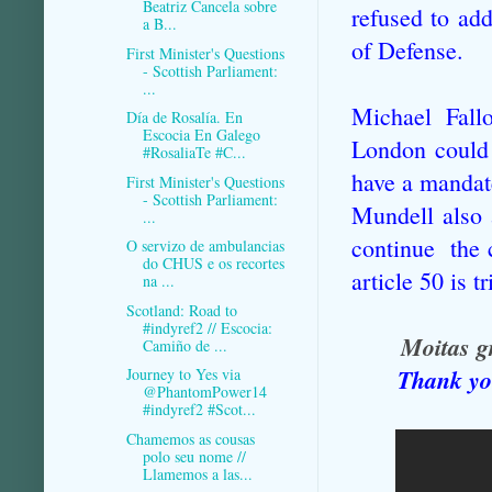
Beatriz Cancela sobre
refused to add
a B...
of Defense.
First Minister's Questions
- Scottish Parliament:
...
Michael Fall
Día de Rosalía. En
Escocia En Galego
London could 
#RosaliaTe #C...
have a mandate
First Minister's Questions
- Scottish Parliament:
Mundell also 
...
continue the c
O servizo de ambulancias
do CHUS e os recortes
article 50 is t
na ...
Scotland: Road to
#indyref2 // Escocia:
Moitas g
Camiño de ...
Thank you
Journey to Yes via
@PhantomPower14
#indyref2 #Scot...
Chamemos as cousas
polo seu nome //
Llamemos a las...