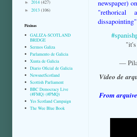
newspaper) on
2014
(427)
►
2013
(106)
"rethorical
►
dissapointing
Páxinas
#spanish
GALIZA-SCOTLAND
BRIDGE
"it'
Sermos Galiza
Parlamento de Galicia
Xunta de Galicia
— Pil
Diario Oficial de Galicia
Video de arq
NewsnetScotland
Scottish Parliament
BBC Democracy Live
From arquive:
(#FMQ) (#PMQ)
Yes Scotland Campaign
The Wee Blue Book