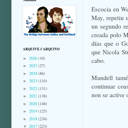
Escocia en We
May, repetiu 
un segundo re
creada polo M
días que o Go
ARQUIVE // ARQUIVO
que Nicola St
2026
(10)
►
cabo.
2025
(27)
►
2024
(86)
►
Mundell tamé
2023
(110)
►
continuar coa
2022
(131)
►
non se active 
2021
(138)
►
2020
(148)
►
2019
(125)
►
2018
(234)
►
2017
(223)
▼