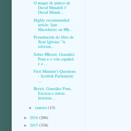
O ataque de pánico de
David Mundell //
David Munde...
Highly recommended
article: Iain
Macwhirter on #Br...
Presentación do libro de
Xosé Iglesias "A
relixión...
Sobre #Brexit, González
Pons e o veto español
e o ...
First Minister's Questions
- Scottish Parliament:
...
Brexit, González Pons,
Escocia e outras
historias ...
xaneiro
(13)
►
2016
(266)
►
2015
(334)
►