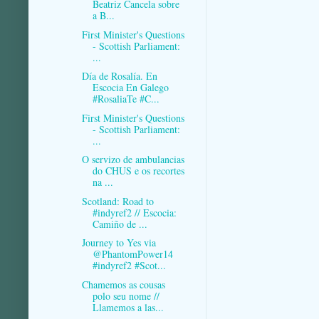
Beatriz Cancela sobre
a B...
First Minister's Questions
- Scottish Parliament:
...
Día de Rosalía. En
Escocia En Galego
#RosaliaTe #C...
First Minister's Questions
- Scottish Parliament:
...
O servizo de ambulancias
do CHUS e os recortes
na ...
Scotland: Road to
#indyref2 // Escocia:
Camiño de ...
Journey to Yes via
@PhantomPower14
#indyref2 #Scot...
Chamemos as cousas
polo seu nome //
Llamemos a las...