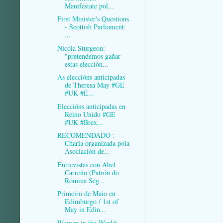
Maniféstate pol...
First Minister's Questions
- Scottish Parliament:
...
Nicola Sturgeon:
"pretendemos gañar
estas elección...
As eleccións anticipadas
de Theresa May #GE
#UK #E...
Eleccións anticipadas en
Reino Unido #GE
#UK #Brex...
RECOMENDADO :
Charla organizada pola
Asociación de...
Entrevistas con Abel
Carreño (Patrón do
Romina Seg...
Primeiro de Maio en
Edimburgo / 1st of
May in Edin...
Women in the World: