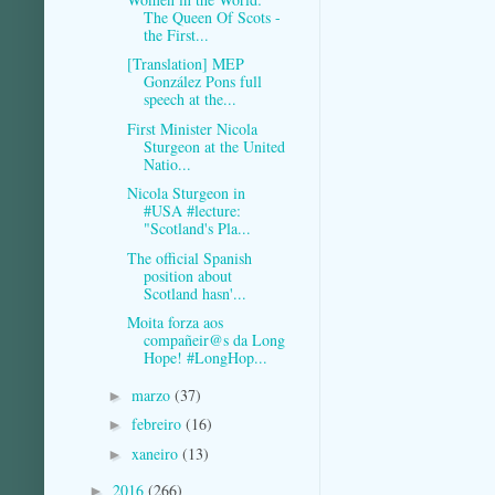
The Queen Of Scots -
the First...
[Translation] MEP
González Pons full
speech at the...
First Minister Nicola
Sturgeon at the United
Natio...
Nicola Sturgeon in
#USA #lecture:
"Scotland's Pla...
The official Spanish
position about
Scotland hasn'...
Moita forza aos
compañeir@s da Long
Hope! #LongHop...
marzo
(37)
►
febreiro
(16)
►
xaneiro
(13)
►
2016
(266)
►