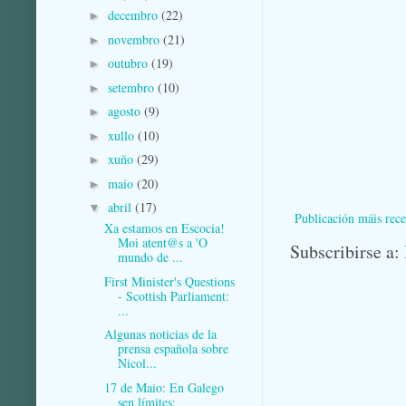
decembro
(22)
►
novembro
(21)
►
outubro
(19)
►
setembro
(10)
►
agosto
(9)
►
xullo
(10)
►
xuño
(29)
►
maio
(20)
►
abril
(17)
▼
Publicación máis rece
Xa estamos en Escocia!
Moi atent@s a 'O
Subscribirse a:
mundo de ...
First Minister's Questions
- Scottish Parliament:
...
Algunas noticias de la
prensa española sobre
Nicol...
17 de Maio: En Galego
sen límites: