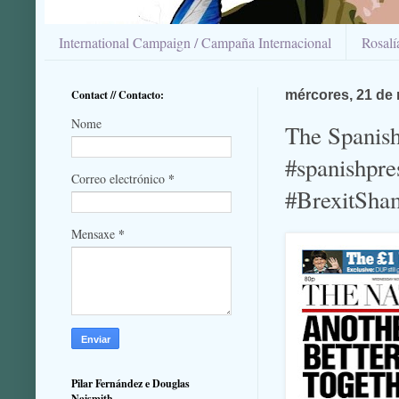
International Campaign / Campaña Internacional
Rosal
Contact // Contacto:
mércores, 21 de
Nome
The Spanish
#spanishpr
*
Correo electrónico
#BrexitSham
*
Mensaxe
Pilar Fernández e Douglas
Naismith