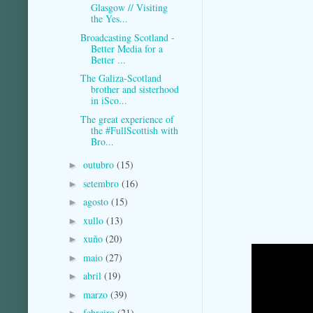
Glasgow // Visiting
the Yes...
Broadcasting Scotland -
Better Media for a
Better ...
The Galiza-Scotland
brother and sisterhood
in iSco...
The great experience of
the #FullScottish with
Bro...
outubro
(15)
►
setembro
(16)
►
agosto
(15)
►
xullo
(13)
►
xuño
(20)
►
maio
(27)
►
abril
(19)
►
marzo
(39)
►
febreiro
(21)