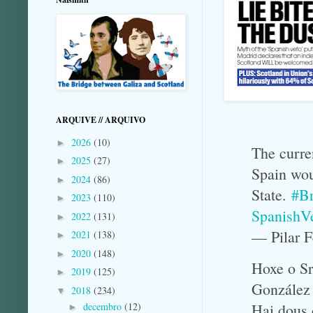
ARQUIVE // ARQUIVO
2026
(10)
►
The curre
2025
(27)
►
Spain wou
2024
(86)
►
State.
#Br
2023
(110)
►
SpanishV
2022
(131)
►
— Pilar 
2021
(138)
►
2020
(148)
►
Hoxe o Sr
2019
(125)
►
González 
2018
(234)
▼
decembro
(12)
Hai dous 
►