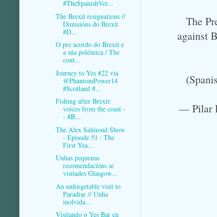
#TheSpanishVet...
The Brexit resignations //
The Pr
Dimisións do Brexit
#D...
against B
O pre acordo do Brexit e
a súa polémica / The
cont...
Journey to Yes #22 via
(Spani
@PhantomPower14
#Scotland #...
Fishing after Brexit:
— Pilar
voices from the coast -
- #B...
The Alex Salmond Show
- Episode 51 : The
First Yea...
Unhas pequenas
recomendacións se
visitades Glasgow...
An unforgetable visit to
Paradise // Unha
inolvida...
Visitando o Yes Bar en