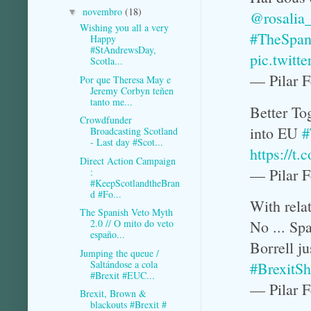
novembro
(18)
▼
@rosalia_
Wishing you all a very
#TheSpan
Happy
#StAndrewsDay,
pic.twit
Scotla...
— Pilar 
Por que Theresa May e
Jeremy Corbyn teñen
tanto me...
Better To
Crowdfunder
into EU
#
Broadcasting Scotland
- Last day #Scot...
https://
Direct Action Campaign
— Pilar 
:
#KeepScotlandtheBran
d #Fo...
With rela
The Spanish Veto Myth
No ... Spa
2.0 // O mito do veto
españo...
Borrell j
Jumping the queue /
Saltándose a cola
#BrexitS
#Brexit #EUC...
— Pilar 
Brexit, Brown &
blackouts #Brexit #