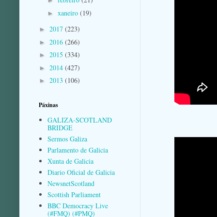
►
xaneiro
(19)
►
2017
(223)
►
2016
(266)
►
2015
(334)
►
2014
(427)
►
2013
(106)
►
Páxinas
GALIZA-SCOTLAND
BRIDGE
Sermos Galiza
Parlamento de Galicia
Xunta de Galicia
Diario Oficial de Galicia
NewsnetScotland
Scottish Parliament
BBC Democracy Live
(#FMQ) (#PMQ)