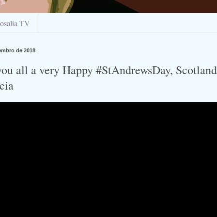
osalía TV
embro de 2018
ou all a very Happy #StAndrewsDay, Scotland
cia