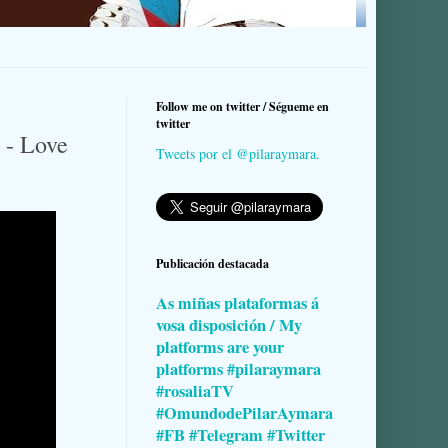
Follow me on twitter / Ségueme en
twitter
 - Love
Tweets por el @pilaraymara.
Publicación destacada
As miñas plataformas á
vosa disposición / My
platforms are your
platforms #pilaraymara
#rosaliaTV
#OmundodePilarAymara
#FB #Telegram #Twitter