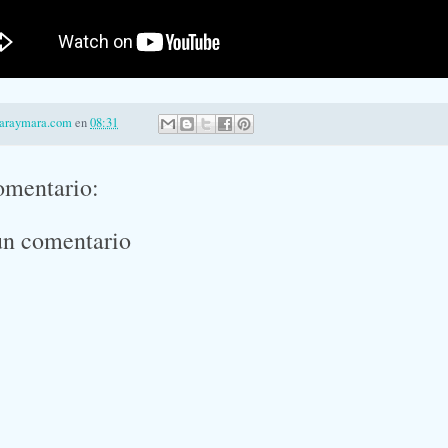
laraymara.com
en
08:31
omentario:
un comentario