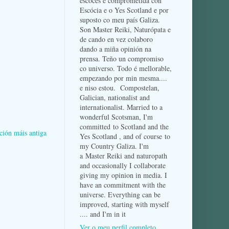
escocés e comprometida con
Escócia e o Yes Scotland e por
suposto co meu país Galiza.
Son Master Reiki, Naturópata e
de cando en vez colaboro
dando a miña opinión na
prensa. Teño un compromiso
co universo. Todo é mellorable,
empezando por min mesma....
e niso estou. Compostelan,
Galician, nationalist and
internationalist. Married to a
wonderful Scotsman, I'm
committed to Scotland and the
ción máis antiga
Yes Scotland , and of course to
my Country Galiza. I'm
a Master Reiki and naturopath
and occasionally I collaborate
giving my opinion in media. I
have an commitment with the
universe. Everything can be
improved, starting with myself
.... and I'm in it
Ver o meu perfil completo