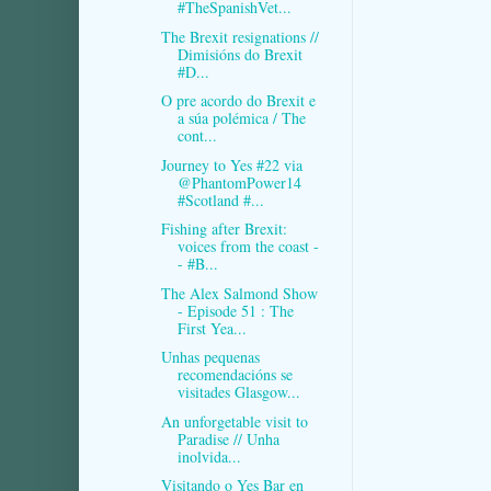
#TheSpanishVet...
The Brexit resignations //
Dimisións do Brexit
#D...
O pre acordo do Brexit e
a súa polémica / The
cont...
Journey to Yes #22 via
@PhantomPower14
#Scotland #...
Fishing after Brexit:
voices from the coast -
- #B...
The Alex Salmond Show
- Episode 51 : The
First Yea...
Unhas pequenas
recomendacións se
visitades Glasgow...
An unforgetable visit to
Paradise // Unha
inolvida...
Visitando o Yes Bar en