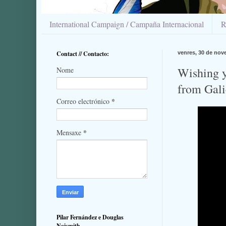
International Campaign / Campaña Internacional
R
Contact // Contacto:
venres, 30 de nov
Wishing y
Nome
from Gali
*
Correo electrónico
*
Mensaxe
Pilar Fernández e Douglas
Naismith