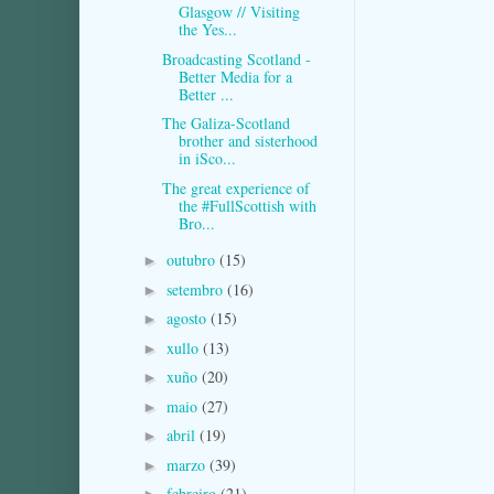
Glasgow // Visiting
the Yes...
Broadcasting Scotland -
Better Media for a
Better ...
The Galiza-Scotland
brother and sisterhood
in iSco...
The great experience of
the #FullScottish with
Bro...
outubro
(15)
►
setembro
(16)
►
agosto
(15)
►
xullo
(13)
►
xuño
(20)
►
maio
(27)
►
abril
(19)
►
marzo
(39)
►
febreiro
(21)