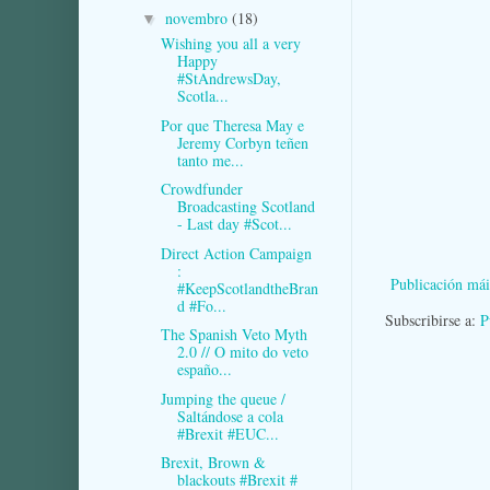
novembro
(18)
▼
Wishing you all a very
Happy
#StAndrewsDay,
Scotla...
Por que Theresa May e
Jeremy Corbyn teñen
tanto me...
Crowdfunder
Broadcasting Scotland
- Last day #Scot...
Direct Action Campaign
:
Publicación mái
#KeepScotlandtheBran
d #Fo...
Subscribirse a:
P
The Spanish Veto Myth
2.0 // O mito do veto
españo...
Jumping the queue /
Saltándose a cola
#Brexit #EUC...
Brexit, Brown &
blackouts #Brexit #