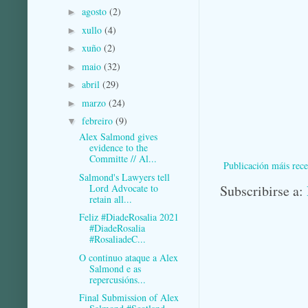
agosto
(2)
►
xullo
(4)
►
xuño
(2)
►
maio
(32)
►
abril
(29)
►
marzo
(24)
►
febreiro
(9)
▼
Alex Salmond gives
evidence to the
Committe // Al...
Publicación máis rece
Salmond's Lawyers tell
Lord Advocate to
Subscribirse a:
retain all...
Feliz #DiadeRosalia 2021
#DiadeRosalia
#RosaliadeC...
O continuo ataque a Alex
Salmond e as
repercusións...
Final Submission of Alex