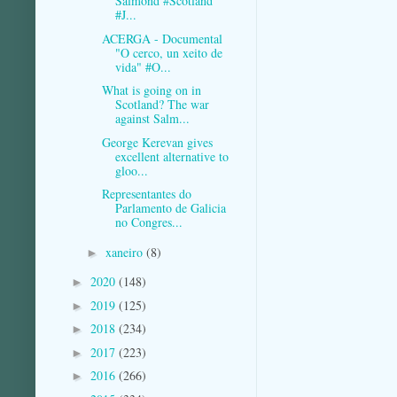
Salmond #Scotland
#J...
ACERGA - Documental
"O cerco, un xeito de
vida" #O...
What is going on in
Scotland? The war
against Salm...
George Kerevan gives
excellent alternative to
gloo...
Representantes do
Parlamento de Galicia
no Congres...
xaneiro
(8)
►
2020
(148)
►
2019
(125)
►
2018
(234)
►
2017
(223)
►
2016
(266)
►