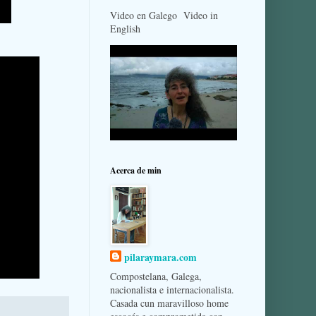
Video en Galego Video in
English
Acerca de min
pilaraymara.com
Compostelana, Galega,
nacionalista e internacionalista.
Casada cun maravilloso home