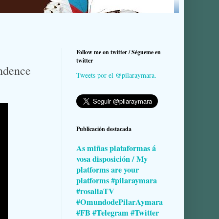
Follow me on twitter / Ségueme en
twitter
endence
Tweets por el @pilaraymara.
Publicación destacada
As miñas plataformas á
vosa disposición / My
platforms are your
platforms #pilaraymara
#rosaliaTV
#OmundodePilarAymara
#FB #Telegram #Twitter