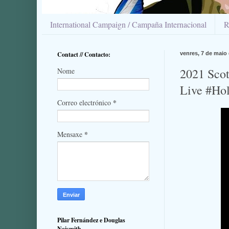
International Campaign / Campaña Internacional
R
Contact // Contacto:
venres, 7 de maio
2021 Scot
Nome
Live #Ho
*
Correo electrónico
*
Mensaxe
Pilar Fernández e Douglas
Naismith