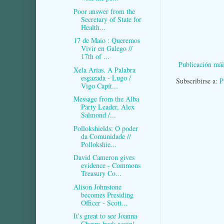
Poor answer from the
Secretary of State for
Health...
17 de Maio : Queremos
Vivir en Galego //
17th of ...
Publicación mái
Xela Arias. A Palabra
esgazada - Lugo /
Subscribirse a:
P
Vigo Capít...
Message from the Alba
Party Leader, Alex
Salmond /...
Pollokshields: O poder
da Comunidade //
Pollokshie...
David Cameron gives
evidence - Commons
Treasury Co...
Alison Johnstone
becomes Presiding
Officer - Scott...
It's great to see Joanna
Cherry back again!