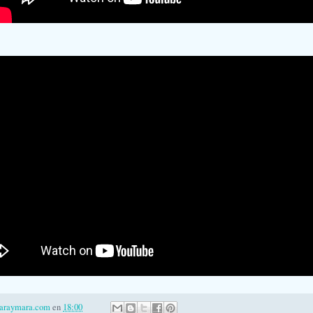
laraymara.com
en
18:00