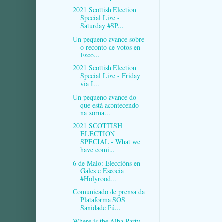
2021 Scottish Election
Special Live -
Saturday #SP...
Un pequeno avance sobre
o reconto de votos en
Esco...
2021 Scottish Election
Special Live - Friday
via I...
Un pequeno avance do
que está acontecendo
na xorna...
2021 SCOTTISH
ELECTION
SPECIAL - What we
have comi...
6 de Maio: Eleccións en
Gales e Escocia
#Holyrood...
Comunicado de prensa da
Plataforma SOS
Sanidade Pú...
Where is the Alba Party,