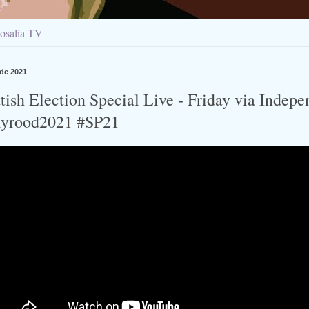
osalía TV
 de 2021
tish Election Special Live - Friday via Indep
lyrood2021 #SP21