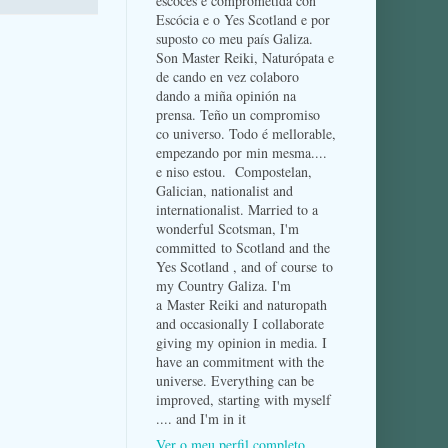
escocés e comprometida con
Escócia e o Yes Scotland e por
suposto co meu país Galiza.
Son Master Reiki, Naturópata e
de cando en vez colaboro
dando a miña opinión na
prensa. Teño un compromiso
co universo. Todo é mellorable,
empezando por min mesma....
e niso estou. Compostelan,
Galician, nationalist and
internationalist. Married to a
wonderful Scotsman, I'm
committed to Scotland and the
Yes Scotland , and of course to
my Country Galiza. I'm
a Master Reiki and naturopath
and occasionally I collaborate
giving my opinion in media. I
have an commitment with the
universe. Everything can be
improved, starting with myself
.... and I'm in it
Ver o meu perfil completo