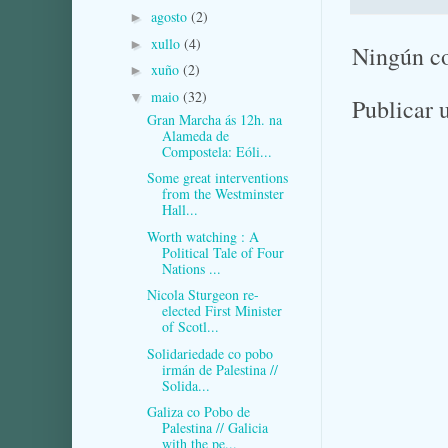
agosto
(2)
►
xullo
(4)
►
Ningún c
xuño
(2)
►
maio
(32)
▼
Publicar 
Gran Marcha ás 12h. na
Alameda de
Compostela: Eóli...
Some great interventions
from the Westminster
Hall...
Worth watching : A
Political Tale of Four
Nations ...
Nicola Sturgeon re-
elected First Minister
of Scotl...
Solidariedade co pobo
irmán de Palestina //
Solida...
Galiza co Pobo de
Palestina // Galicia
with the pe...