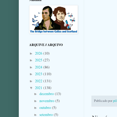
ARQUIVE // ARQUIVO
2026
(10)
►
2025
(27)
►
2024
(86)
►
2023
(110)
►
2022
(131)
►
2021
(138)
▼
decembro
(13)
►
novembro
(5)
Publicado por
pi
►
outubro
(5)
►
setembro
(5)
►