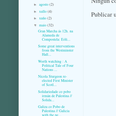
Ningún c
agosto
(2)
►
xullo
(4)
►
Publicar 
xuño
(2)
►
maio
(32)
▼
Gran Marcha ás 12h. na
Alameda de
Compostela: Eóli...
Some great interventions
from the Westminster
Hall...
Worth watching : A
Political Tale of Four
Nations ...
Nicola Sturgeon re-
elected First Minister
of Scotl...
Solidariedade co pobo
irmán de Palestina //
Solida...
Galiza co Pobo de
Palestina // Galicia
with the pe...