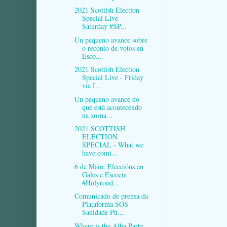
2021 Scottish Election
Special Live -
Saturday #SP...
Un pequeno avance sobre
o reconto de votos en
Esco...
2021 Scottish Election
Special Live - Friday
via I...
Un pequeno avance do
que está acontecendo
na xorna...
2021 SCOTTISH
ELECTION
SPECIAL - What we
have comi...
6 de Maio: Eleccións en
Gales e Escocia
#Holyrood...
Comunicado de prensa da
Plataforma SOS
Sanidade Pú...
Where is the Alba Party,