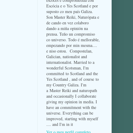
escocés e comprometida con
Escócia e o Yes Scotland e por
suposto co meu país Galiza.
Son Master Reiki, Naturópata e
de cando en vez colaboro
dando a miña opinión na
prensa. Teño un compromiso
co universo. Todo é mellorable,
empezando por min mesma....
e niso estou. Compostelan,
Galician, nationalist and
internationalist. Married to a
wonderful Scotsman, I'm
committed to Scotland and the
Yes Scotland , and of course to
my Country Galiza. I'm
a Master Reiki and naturopath
and occasionally I collaborate
giving my opinion in media. I
have an commitment with the
universe. Everything can be
improved, starting with myself
.... and I'm in it
Ver o meu perfil completo