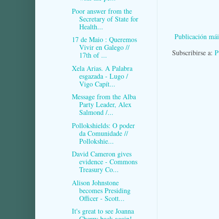
Poor answer from the
Secretary of State for
Health...
Publicación mái
17 de Maio : Queremos
Vivir en Galego //
Subscribirse a:
P
17th of ...
Xela Arias. A Palabra
esgazada - Lugo /
Vigo Capít...
Message from the Alba
Party Leader, Alex
Salmond /...
Pollokshields: O poder
da Comunidade //
Pollokshie...
David Cameron gives
evidence - Commons
Treasury Co...
Alison Johnstone
becomes Presiding
Officer - Scott...
It's great to see Joanna
Cherry back again!