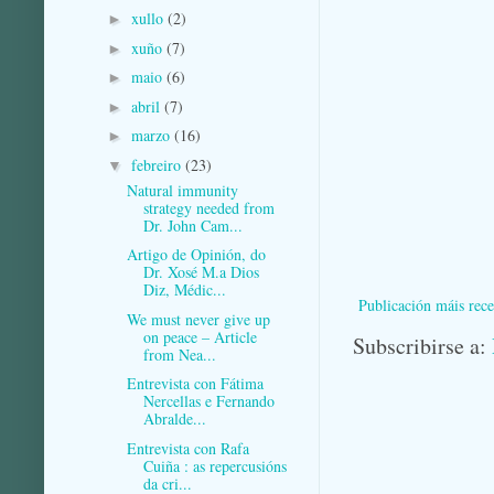
xullo
(2)
►
xuño
(7)
►
maio
(6)
►
abril
(7)
►
marzo
(16)
►
febreiro
(23)
▼
Natural immunity
strategy needed from
Dr. John Cam...
Artigo de Opinión, do
Dr. Xosé M.a Dios
Diz, Médic...
Publicación máis rece
We must never give up
on peace – Article
Subscribirse a:
from Nea...
Entrevista con Fátima
Nercellas e Fernando
Abralde...
Entrevista con Rafa
Cuiña : as repercusións
da cri...