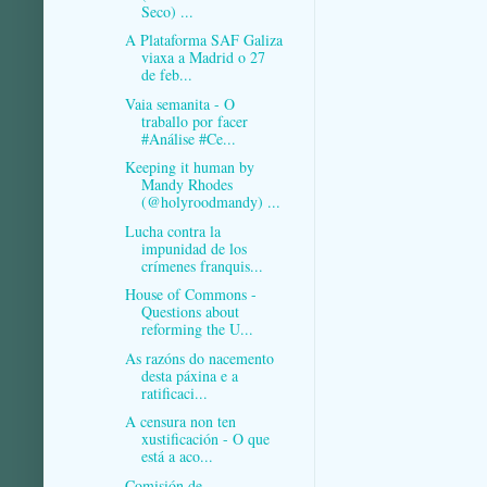
Seco) ...
A Plataforma SAF Galiza
viaxa a Madrid o 27
de feb...
Vaia semanita - O
traballo por facer
#Análise #Ce...
Keeping it human by
Mandy Rhodes
(@holyroodmandy) ...
Lucha contra la
impunidad de los
crímenes franquis...
House of Commons -
Questions about
reforming the U...
As razóns do nacemento
desta páxina e a
ratificaci...
A censura non ten
xustificación - O que
está a aco...
Comisión de