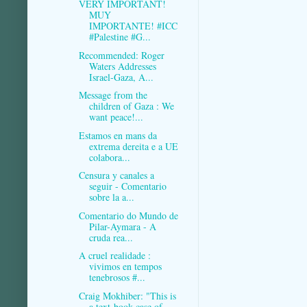
VERY IMPORTANT!
MUY
IMPORTANTE! #ICC
#Palestine #G...
Recommended: Roger
Waters Addresses
Israel-Gaza, A...
Message from the
children of Gaza : We
want peace!...
Estamos en mans da
extrema dereita e a UE
colabora...
Censura y canales a
seguir - Comentario
sobre la a...
Comentario do Mundo de
Pilar-Aymara - A
cruda rea...
A cruel realidade :
vivimos en tempos
tenebrosos #...
Craig Mokhiber: "This is
a text-book case of