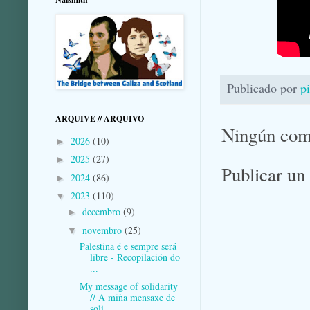
Publicado por
p
ARQUIVE // ARQUIVO
Ningún com
2026
(10)
►
2025
(27)
►
Publicar un
2024
(86)
►
2023
(110)
▼
decembro
(9)
►
novembro
(25)
▼
Palestina é e sempre será
libre - Recopilación do
...
My message of solidarity
// A miña mensaxe de
soli...