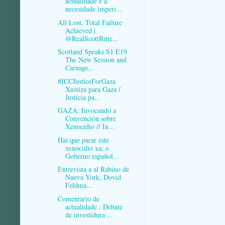
actualidade e a
necesidade imperi...
All Lost, Total Failure
Achieved |
@RealScottRitte...
Scotland Speaks S1 E19
The New Session and
Carnage...
#ICCJusticeForGaza
Xustiza para Gaza /
Justicia pa...
GAZA: Invocando a
Convención sobre
Xenocidio // In...
Hai que parar este
xenocidio xa: o
Goberno español...
Entrevista a al Rabino de
Nueva York, Dovid
Feldma...
Comentario de
actualidade : Debate
de investidura ...