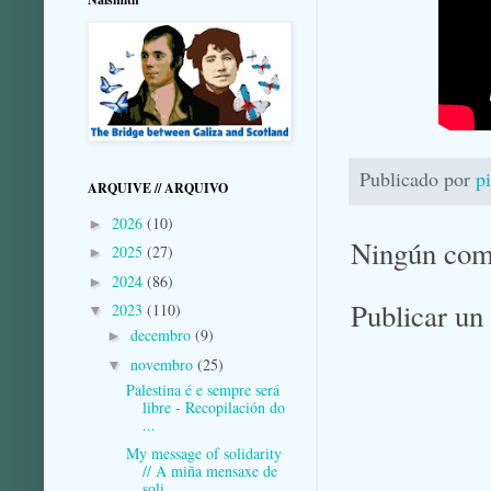
Publicado por
p
ARQUIVE // ARQUIVO
2026
(10)
►
Ningún com
2025
(27)
►
2024
(86)
►
Publicar un
2023
(110)
▼
decembro
(9)
►
novembro
(25)
▼
Palestina é e sempre será
libre - Recopilación do
...
My message of solidarity
// A miña mensaxe de
soli...