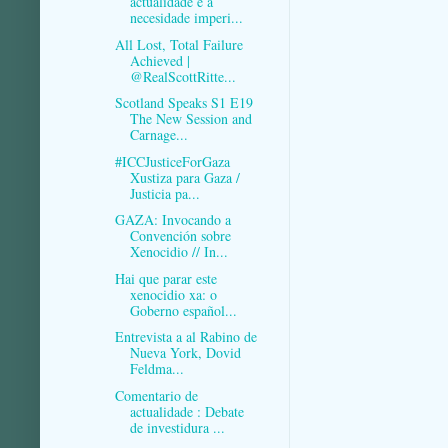
actualidade e a
necesidade imperi...
All Lost, Total Failure
Achieved |
@RealScottRitte...
Scotland Speaks S1 E19
The New Session and
Carnage...
#ICCJusticeForGaza
Xustiza para Gaza /
Justicia pa...
GAZA: Invocando a
Convención sobre
Xenocidio // In...
Hai que parar este
xenocidio xa: o
Goberno español...
Entrevista a al Rabino de
Nueva York, Dovid
Feldma...
Comentario de
actualidade : Debate
de investidura ...