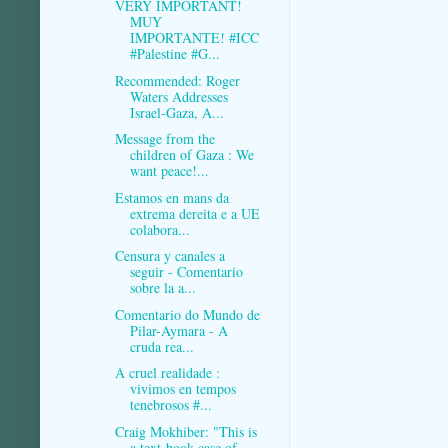
VERY IMPORTANT!
MUY
IMPORTANTE! #ICC
#Palestine #G...
Recommended: Roger
Waters Addresses
Israel-Gaza, A...
Message from the
children of Gaza : We
want peace!...
Estamos en mans da
extrema dereita e a UE
colabora...
Censura y canales a
seguir - Comentario
sobre la a...
Comentario do Mundo de
Pilar-Aymara - A
cruda rea...
A cruel realidade :
vivimos en tempos
tenebrosos #...
Craig Mokhiber: "This is
a text-book case of