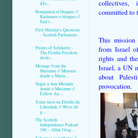
collectives,
#To...
committed to t
Rompamos el bloqueo //
Rachemos o bloqueo //
End t...
First Minister's Questions
- Scottish Parliament:
This mission i
...
Pirates of Solidarity -
from Israel o
The Flotilla Freedom
rights
and th
docks...
Message from the
Israel, a UN 
Marianne // Mensaxe
about Palest
dende o Maria...
Segue a Ana Miranda
provocation.
dende o Marianne //
Follow An...
Todas imos na Flotilla da
Liberdade // We're all
g...
The Scottish
Independence Podcast
106 – Allan Grog...
Salvemos as verbenas //