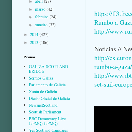
abril
(28)
►
marzo
(42)
►
https://ff3.fre
febreiro
(24)
►
Rumbo a Gaza 
xaneiro
(32)
►
http://www.ru
2014
(427)
►
2013
(106)
►
Noticias // Ne
http://es.euro
Páxinas
rumbo-a-gaza/
GALIZA-SCOTLAND
BRIDGE
http://www.ibt
Sermos Galiza
set-sail-euro
Parlamento de Galicia
Xunta de Galicia
Diario Oficial de Galicia
NewsnetScotland
Scottish Parliament
BBC Democracy Live
(#FMQ) (#PMQ)
Yes Scotland Campaign