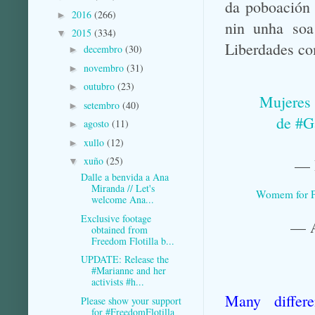
da poboación 
2016
(266)
►
nin unha soa 
2015
(334)
▼
Liberdades co
decembro
(30)
►
novembro
(31)
►
outubro
(23)
►
Mujeres 
setembro
(40)
►
de
#G
agosto
(11)
►
xullo
(12)
►
xuño
(25)
— 
▼
Dalle a benvida a Ana
Miranda // Let's
Womem for Pe
welcome Ana...
Exclusive footage
— A
obtained from
Freedom Flotilla b...
UPDATE: Release the
#Marianne and her
activists #h...
Many differe
Please show your support
for #FreedomFlotilla