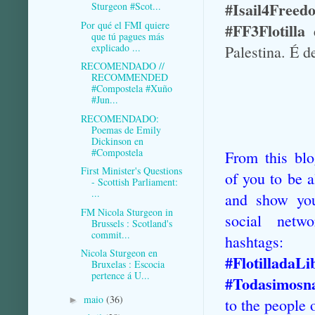
#Isail4Free
Sturgeon #Scot...
Por qué el FMI quiere
#FF3Flotilla
que tú pagues más
explicado ...
Palestina. É d
RECOMENDADO //
RECOMMENDED
#Compostela #Xuño
#Jun...
RECOMENDADO:
Poemas de Emily
Dickinson en
#Compostela
From this blo
First Minister's Questions
of you to be a
- Scottish Parliament:
...
and show you
FM Nicola Sturgeon in
social netw
Brussels : Scotland's
commit...
hashtag
Nicola Sturgeon en
#FlotilladaL
Bruxelas : Escocia
pertence á U...
#Todasimosna
maio
(36)
►
to the people o