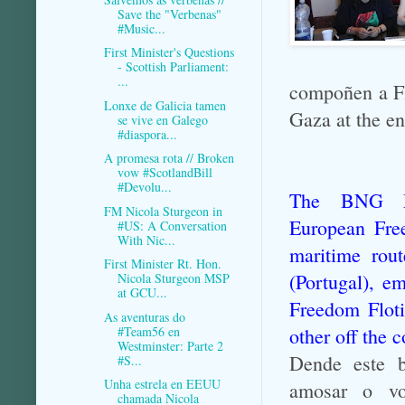
Save the "Verbenas"
#Music...
First Minister's Questions
- Scottish Parliament:
...
compoñen a Flo
Lonxe de Galicia tamen
Gaza at the en
se vive en Galego
#diaspora...
A promesa rota // Broken
vow #ScotlandBill
#Devolu...
The BNG ME
FM Nicola Sturgeon in
European Free
#US: A Conversation
With Nic...
maritime rou
First Minister Rt. Hon.
(Portugal), em
Nicola Sturgeon MSP
at GCU...
Freedom Floti
As aventuras do
#Team56 en
other off the 
Westminster: Parte 2
Dende este b
#S...
Unha estrela en EEUU
amosar o vo
chamada Nicola