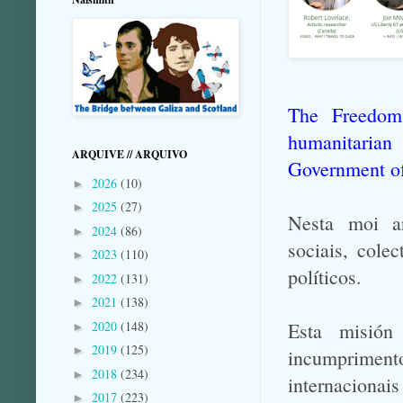
The Freedom 
humanitaria
ARQUIVE // ARQUIVO
Government of 
2026
(10)
►
2025
(27)
►
Nesta moi ar
2024
(86)
►
sociais, colec
2023
(110)
►
políticos.
2022
(131)
►
2021
(138)
►
2020
(148)
Esta misión
►
2019
(125)
►
incumpriment
2018
(234)
►
internacionais
2017
(223)
►