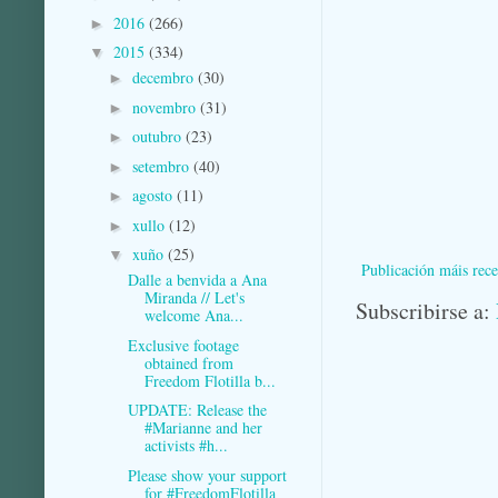
2016
(266)
►
2015
(334)
▼
decembro
(30)
►
novembro
(31)
►
outubro
(23)
►
setembro
(40)
►
agosto
(11)
►
xullo
(12)
►
xuño
(25)
▼
Publicación máis rece
Dalle a benvida a Ana
Miranda // Let's
Subscribirse a:
welcome Ana...
Exclusive footage
obtained from
Freedom Flotilla b...
UPDATE: Release the
#Marianne and her
activists #h...
Please show your support
for #FreedomFlotilla