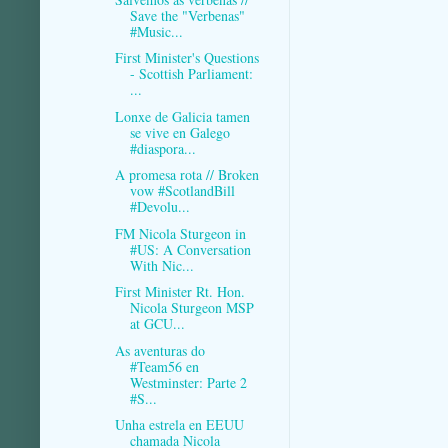
Save the "Verbenas"
#Music...
First Minister's Questions
- Scottish Parliament:
...
Lonxe de Galicia tamen
se vive en Galego
#diaspora...
A promesa rota // Broken
vow #ScotlandBill
#Devolu...
FM Nicola Sturgeon in
#US: A Conversation
With Nic...
First Minister Rt. Hon.
Nicola Sturgeon MSP
at GCU...
As aventuras do
#Team56 en
Westminster: Parte 2
#S...
Unha estrela en EEUU
chamada Nicola