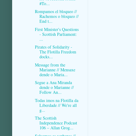
#To...
Rompamos el bloqueo //
Rachemos o bloqueo //
End t...
First Minister's Questions
- Scottish Parliament:
...
Pirates of Solidarity -
The Flotilla Freedom
docks...
Message from the
Marianne // Mensaxe
dende o Maria...
Segue a Ana Miranda
dende o Marianne //
Follow An...
Todas imos na Flotilla da
Liberdade // We're all
g...
The Scottish
Independence Podcast
106 – Allan Grog...
Salvemos as verbenas //