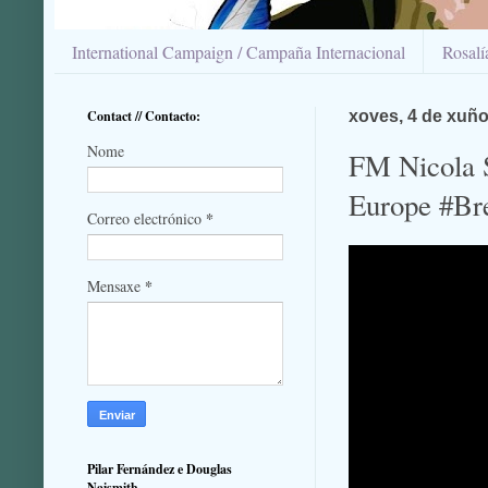
International Campaign / Campaña Internacional
Rosal
Contact // Contacto:
xoves, 4 de xuño
Nome
FM Nicola S
Europe #Br
*
Correo electrónico
*
Mensaxe
Pilar Fernández e Douglas
Naismith