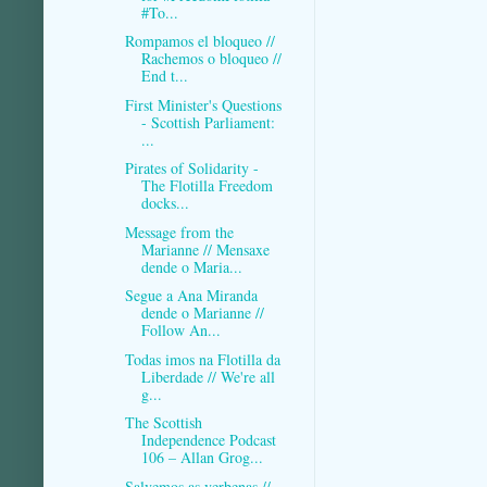
#To...
Rompamos el bloqueo //
Rachemos o bloqueo //
End t...
First Minister's Questions
- Scottish Parliament:
...
Pirates of Solidarity -
The Flotilla Freedom
docks...
Message from the
Marianne // Mensaxe
dende o Maria...
Segue a Ana Miranda
dende o Marianne //
Follow An...
Todas imos na Flotilla da
Liberdade // We're all
g...
The Scottish
Independence Podcast
106 – Allan Grog...
Salvemos as verbenas //