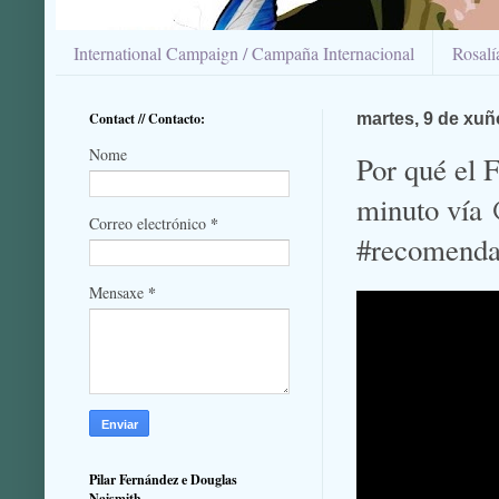
International Campaign / Campaña Internacional
Rosal
Contact // Contacto:
martes, 9 de xuñ
Nome
Por qué el 
minuto vía 
*
Correo electrónico
#recomenda
*
Mensaxe
Pilar Fernández e Douglas
Naismith