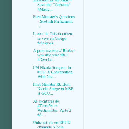
Save the "Verbenas"
#Music...
First Minister's Questions
- Scottish Parliament:
...
Lonxe de Galicia tamen
se vive en Galego
#diaspora...
A promesa rota // Broken
vow #ScotlandBill
#Devolu...
FM Nicola Sturgeon in
#US: A Conversation
With Nic...
First Minister Rt. Hon.
Nicola Sturgeon MSP
at GCU...
As aventuras do
#Team56 en
Westminster: Parte 2
#S...
Unha estrela en EEUU
chamada Nicola