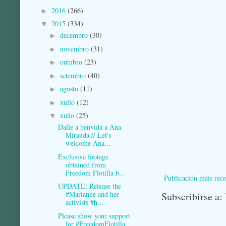
2016
(266)
►
2015
(334)
▼
decembro
(30)
►
novembro
(31)
►
outubro
(23)
►
setembro
(40)
►
agosto
(11)
►
xullo
(12)
►
xuño
(25)
▼
Dalle a benvida a Ana
Miranda // Let's
welcome Ana...
Exclusive footage
obtained from
Freedom Flotilla b...
Publicación máis rece
UPDATE: Release the
#Marianne and her
Subscribirse a:
activists #h...
Please show your support
for #FreedomFlotilla