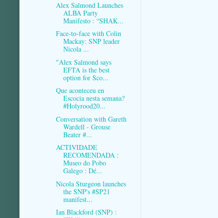
Alex Salmond Launches
ALBA Party
Manifesto : “SHAK...
Face-to-face with Colin
Mackay: SNP leader
Nicola ...
"Alex Salmond says
EFTA is the best
option for Sco...
Que aconteceu en
Escocia nesta semana?
#Holyrood20...
Conversation with Gareth
Wardell - Grouse
Beater #...
ACTIVIDADE
RECOMENDADA :
Museo do Pobo
Galego : Dé...
Nicola Sturgeon launches
the SNP's #SP21​
manifest...
Ian Blackford (SNP) :