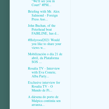
"We'll see you in
Court" #PM...
Briefing with Mr. Alex
Salmond - Foreign
Press Aso...
John Buchan, of the
Peterhead boat
FAIRLINE, has d...
#Holyrood2021 Would
you like to share your
views w...
Mobilización o día 21 de
abril, da Plataforma
SOS ...
Rosalia TV - Interview
with Eva Comrie,
Alba Party...
Exclusive interview for
Rosalia TV - O
Mundo de Pi...
A dársena do porto de
Malpica continúa sen
arranxa...