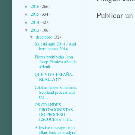
2016
(266)
►
Publicar un
2015
(334)
►
2014
(427)
►
2013
(106)
▼
decembro
(32)
▼
Xa está aquí 2014 / And
here comes 2014
Flores prohibidas (con
Josep Pàmies) #Saude
#Healt...
QUE VIVA ESPAÑA...
REALLY!??
Catalan leader statement,
Scotland process and
the...
OS GRANDES
PROTAGONISTAS
DO PROCESO
ESCOCÉS // THE...
A festive message from
Blair Jenkins #indyref