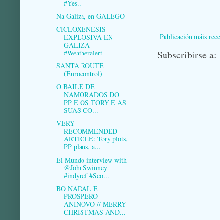
#Yes...
Na Galiza, en GALEGO
CICLOXENESIS
Publicación máis rece
EXPLOSIVA EN
GALIZA
#Weatheralert
Subscribirse a:
SANTA ROUTE
(Eurocontrol)
O BAILE DE
NAMORADOS DO
PP E OS TORY E AS
SUAS CO...
VERY
RECOMMENDED
ARTICLE: Tory plots,
PP plans, a...
El Mundo interview with
@JohnSwinney
#indyref #Sco...
BO NADAL E
PROSPERO
ANINOVO // MERRY
CHRISTMAS AND...