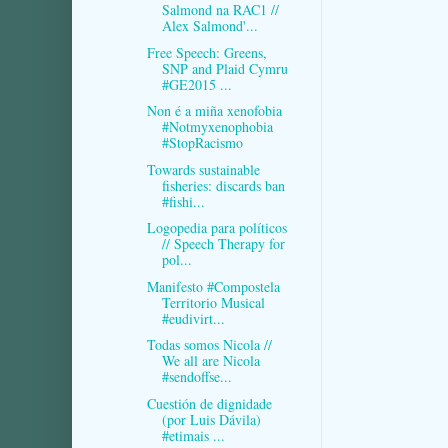
Salmond na RAC1 //
Alex Salmond'...
Free Speech: Greens,
SNP and Plaid Cymru
#GE2015 ...
Non é a miña xenofobia
#Notmyxenophobia
#StopRacismo
Towards sustainable
fisheries: discards ban
#fishi...
Logopedia para políticos
// Speech Therapy for
pol...
Manifesto #Compostela
Territorio Musical
#eudivirt...
Todas somos Nicola //
We all are Nicola
#sendoffse...
Cuestión de dignidade
(por Luis Dávila)
#etimais ...