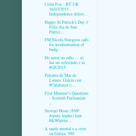
Colin Fox - RT UK
16/03/2015 -
Independence deferr...
Happy St Patrick's Day //
Feliz día de San
Patrici...
FM Nicola Sturgeon calls
for modernisation of
budg...
Do amor ao odio ... só
hai un referendo e as
#GE2015
Palestra de Mar de
Lumes. Galiza con
#Catalunya e ...
First Minister's Questions
- Scottish Parliament:
...
Stewart Hosie (SNP
deputy leader) Iain
McWhirter ...
A saude mental e a crise
en Galiza: 390