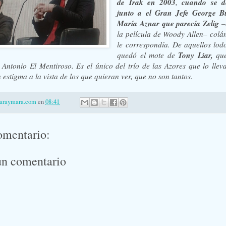
de Irak en 2003
cuando se de
,
junto a el Gran Jefe George B
María Aznar que parecía
Zelig
–
la película de Woody Allen– col
le correspondía. De aquellos lodo
Tony Liar,
quedó el mote de
que
a Antonio El Mentiroso. Es el único del trío de las Azores que lo llev
 estigma a la vista de los que quieran ver, que no son tantos.
laraymara.com
en
08:41
omentario:
un comentario