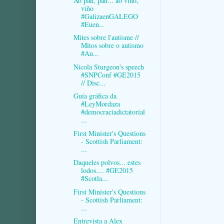
Ao pan, pan... ao viño,
viño
#GalizaenGALEGO
#Euen...
Mites sobre l'autisme //
Mitos sobre o autismo
#Au...
Nicola Sturgeon's speech
#SNPConf #GE2015
// Disc...
Guía gráfica da
#LeyMordaza
#democraciadictatorial
...
First Minister's Questions
- Scottish Parliament:
...
Daqueles polvos... estes
lodos.... #GE2015
#Scotla...
First Minister's Questions
- Scottish Parliament:
...
Entrevista a Alex