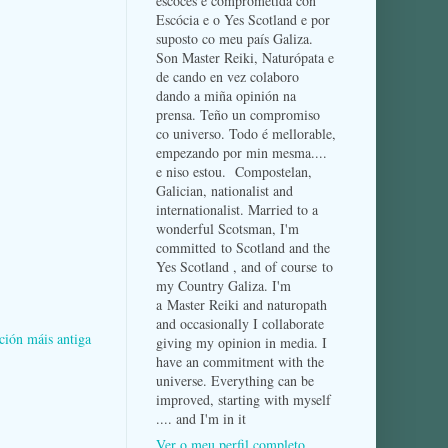
escocés e comprometida con
Escócia e o Yes Scotland e por
suposto co meu país Galiza.
Son Master Reiki, Naturópata e
de cando en vez colaboro
dando a miña opinión na
prensa. Teño un compromiso
co universo. Todo é mellorable,
empezando por min mesma....
e niso estou. Compostelan,
Galician, nationalist and
internationalist. Married to a
wonderful Scotsman, I'm
committed to Scotland and the
Yes Scotland , and of course to
my Country Galiza. I'm
a Master Reiki and naturopath
and occasionally I collaborate
ción máis antiga
giving my opinion in media. I
have an commitment with the
universe. Everything can be
improved, starting with myself
.... and I'm in it
Ver o meu perfil completo