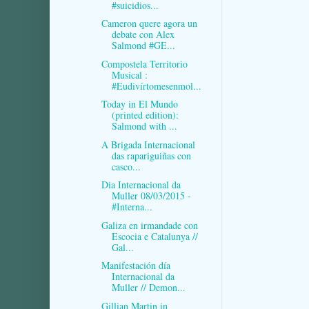
#suicidios...
Cameron quere agora un
debate con Alex
Salmond #GE...
Compostela Territorio
Musical :
#Eudivírtomesenmol...
Today in El Mundo
(printed edition):
Salmond with ...
A Brigada Internacional
das rapariguiñas con
casco...
Dia Internacional da
Muller 08/03/2015 -
#Interna...
Galiza en irmandade con
Escocia e Catalunya //
Gal...
Manifestación día
Internacional da
Muller // Demon...
Gillian Martin in