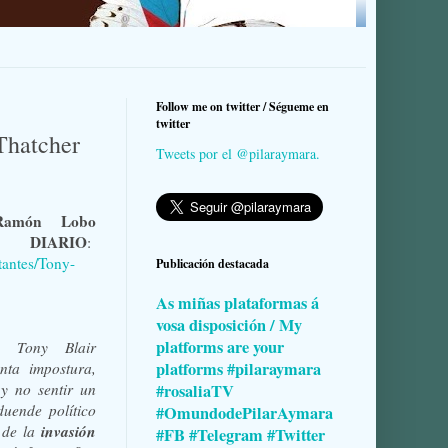
Follow me on twitter / Ségueme en
twitter
Thatcher
Tweets por el @pilaraymara.
Ramón Lobo
L DIARIO
:
etantes/Tony-
Publicación destacada
As miñas plataformas á
vosa disposición / My
platforms are your
e Tony Blair
platforms #pilaraymara
nta impostura,
y no sentir un
#rosaliaTV
duende político
#OmundodePilarAymara
invasión
 de la
#FB #Telegram #Twitter