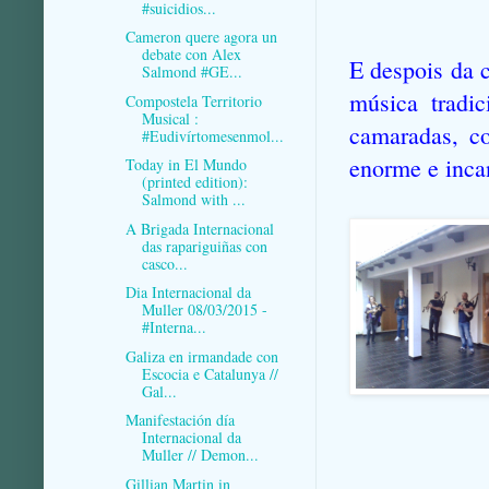
#suicidios...
Cameron quere agora un
debate con Alex
E despois da 
Salmond #GE...
música tradi
Compostela Territorio
Musical :
camaradas, c
#Eudivírtomesenmol...
enorme e incan
Today in El Mundo
(printed edition):
Salmond with ...
A Brigada Internacional
das rapariguiñas con
casco...
Dia Internacional da
Muller 08/03/2015 -
#Interna...
Galiza en irmandade con
Escocia e Catalunya //
Gal...
Manifestación día
Internacional da
Muller // Demon...
Gillian Martin in