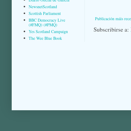
NewsnetScotland
Scottish Parliament
Publicación máis rece
BBC Democracy Live
(#FMQ) (#PMQ)
Subscribirse a:
Yes Scotland Campaign
The Wee Blue Book