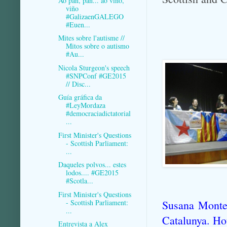
Ao pan, pan... ao viño,
viño
#GalizaenGALEGO
#Euen...
Mites sobre l'autisme //
Mitos sobre o autismo
#Au...
Nicola Sturgeon's speech
#SNPConf #GE2015
// Disc...
Guía gráfica da
#LeyMordaza
#democraciadictatorial
...
First Minister's Questions
- Scottish Parliament:
...
Daqueles polvos... estes
lodos.... #GE2015
#Scotla...
First Minister's Questions
- Scottish Parliament:
Susana Montes
...
Catalunya. Ho
Entrevista a Alex