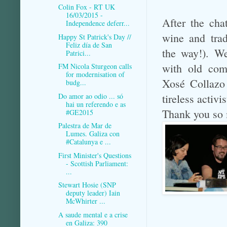
Colin Fox - RT UK
16/03/2015 -
After the cha
Independence deferr...
wine and trad
Happy St Patrick's Day //
Feliz día de San
the way!). W
Patrici...
with old com
FM Nicola Sturgeon calls
for modernisation of
Xosé Collazo 
budg...
Do amor ao odio ... só
tireless
activis
hai un referendo e as
Thank you so 
#GE2015
Palestra de Mar de
Lumes. Galiza con
#Catalunya e ...
First Minister's Questions
- Scottish Parliament:
...
Stewart Hosie (SNP
deputy leader) Iain
McWhirter ...
A saude mental e a crise
en Galiza: 390