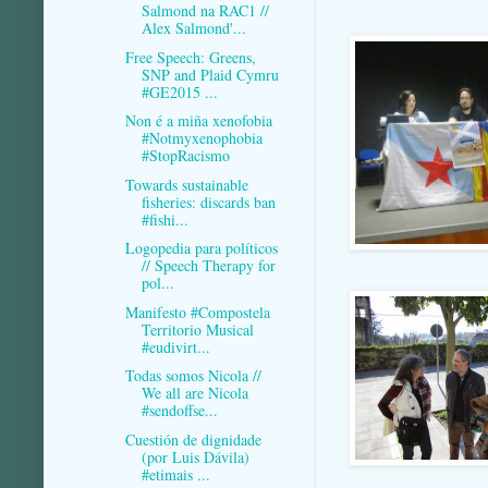
Salmond na RAC1 //
Alex Salmond'...
Free Speech: Greens,
SNP and Plaid Cymru
#GE2015 ...
Non é a miña xenofobia
#Notmyxenophobia
#StopRacismo
Towards sustainable
fisheries: discards ban
#fishi...
Logopedia para políticos
// Speech Therapy for
pol...
Manifesto #Compostela
Territorio Musical
#eudivirt...
Todas somos Nicola //
We all are Nicola
#sendoffse...
Cuestión de dignidade
(por Luis Dávila)
#etimais ...