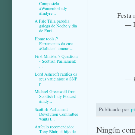
Compostela
#WomenforIndy
#Indyre...
Festa
A Pale Tilla,parodia
— P
galega de Noche y día
de Enri...
Home tools //
Ferramentas da casa
#Galicianhumour ...
First Minister's Questions
- Scottish Parliament:
...
Lord Ashcroft ratifica os
— P
seus vaticinios: o SNP
p...
Michael Greenwell from
Scottish Indy Podcast
#indy...
Publicado por
p
Scottish Parliament -
Devolution Committee
wants t...
Artículo recomendado:
Ningún com
Tony Blair, el hijo de