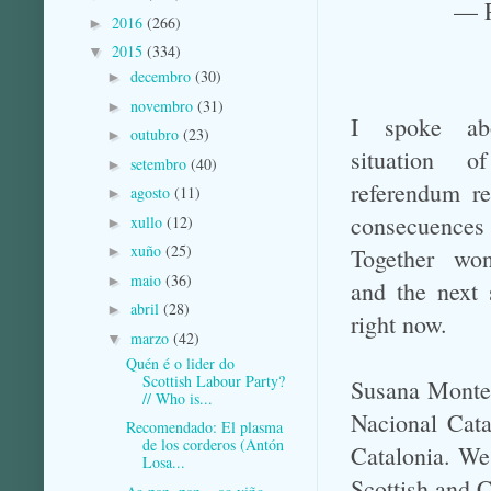
— P
2016
(266)
►
2015
(334)
▼
decembro
(30)
►
novembro
(31)
►
I spoke ab
outubro
(23)
►
situation o
setembro
(40)
►
referendum re
agosto
(11)
►
consecuence
xullo
(12)
►
xuño
(25)
Together wo
►
maio
(36)
►
and the next 
abril
(28)
►
right now.
marzo
(42)
▼
Quén é o lider do
Scottish Labour Party?
Susana Monte
// Who is...
Nacional Cata
Recomendado: El plasma
de los corderos (Antón
Catalonia. We
Losa...
Scottish and C