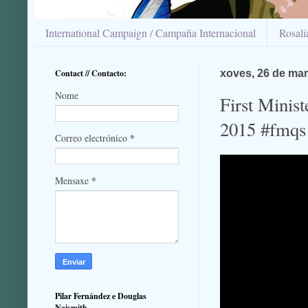
International Campaign / Campaña Internacional
Rosal
Contact // Contacto:
xoves, 26 de ma
Nome
First Minist
2015 #fmqs
*
Correo electrónico
*
Mensaxe
Pilar Fernández e Douglas
Naismith