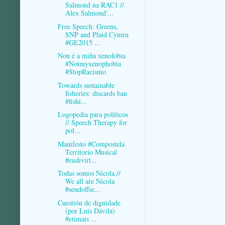
Salmond na RAC1 //
Alex Salmond'...
Free Speech: Greens,
SNP and Plaid Cymru
#GE2015 ...
Non é a miña xenofobia
#Notmyxenophobia
#StopRacismo
Towards sustainable
fisheries: discards ban
#fishi...
Logopedia para políticos
// Speech Therapy for
pol...
Manifesto #Compostela
Territorio Musical
#eudivirt...
Todas somos Nicola //
We all are Nicola
#sendoffse...
Cuestión de dignidade
(por Luis Dávila)
#etimais ...