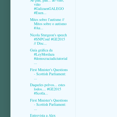
Ao pan, pan... ao viño,
viño
#GalizaenGALEGO
#Euen...
Mites sobre l'autisme //
Mitos sobre o autismo
#Au...
Nicola Sturgeon's speech
#SNPConf #GE2015
// Disc...
Guía gráfica da
#LeyMordaza
#democraciadictatorial
...
First Minister's Questions
- Scottish Parliament:
...
Daqueles polvos... estes
lodos.... #GE2015
#Scotla...
First Minister's Questions
- Scottish Parliament:
...
Entrevista a Alex