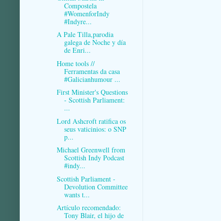
Compostela
#WomenforIndy
#Indyre...
A Pale Tilla,parodia
galega de Noche y día
de Enri...
Home tools //
Ferramentas da casa
#Galicianhumour ...
First Minister's Questions
- Scottish Parliament:
...
Lord Ashcroft ratifica os
seus vaticinios: o SNP
p...
Michael Greenwell from
Scottish Indy Podcast
#indy...
Scottish Parliament -
Devolution Committee
wants t...
Artículo recomendado:
Tony Blair, el hijo de