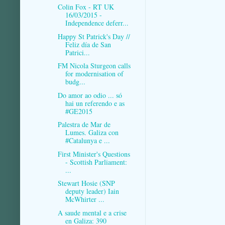
Colin Fox - RT UK
16/03/2015 -
Independence deferr...
Happy St Patrick's Day //
Feliz día de San
Patrici...
FM Nicola Sturgeon calls
for modernisation of
budg...
Do amor ao odio ... só
hai un referendo e as
#GE2015
Palestra de Mar de
Lumes. Galiza con
#Catalunya e ...
First Minister's Questions
- Scottish Parliament:
...
Stewart Hosie (SNP
deputy leader) Iain
McWhirter ...
A saude mental e a crise
en Galiza: 390