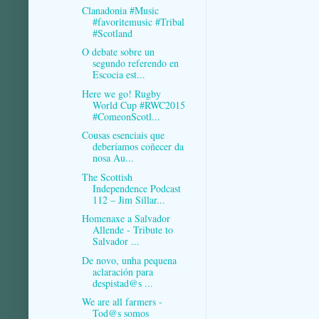
Clanadonia #Music
#favoritemusic #Tribal
#Scotland
O debate sobre un
segundo referendo en
Escocia est...
Here we go! Rugby
World Cup #RWC2015
#ComeonScotl...
Cousas esenciais que
deberíamos coñecer da
nosa Au...
The Scottish
Independence Podcast
112 – Jim Sillar...
Homenaxe a Salvador
Allende - Tribute to
Salvador ...
De novo, unha pequena
aclaración para
despistad@s ...
We are all farmers -
Tod@s somos