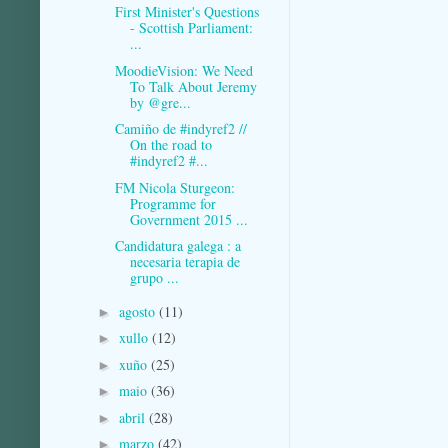
First Minister's Questions
- Scottish Parliament:
...
MoodieVision: We Need
To Talk About Jeremy
by @gre...
Camiño de #indyref2 //
On the road to
#indyref2 #...
FM Nicola Sturgeon:
Programme for
Government 2015 ...
Candidatura galega : a
necesaria terapia de
grupo ...
agosto
(11)
►
xullo
(12)
►
xuño
(25)
►
maio
(36)
►
abril
(28)
►
marzo
(42)
►