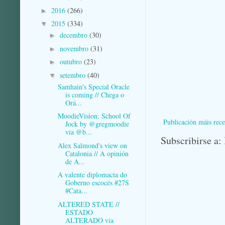
2016
(266)
►
2015
(334)
▼
decembro
(30)
►
novembro
(31)
►
outubro
(23)
►
setembro
(40)
▼
Samhain's Special Oracle
is coming // Chega o
Orá...
MoodieVision: School Of
Publicación máis rece
Jock by @gregmoodie
via @b...
Subscribirse a:
Alex Salmond's view on
Catalonia // A opinión
de A...
A valente diplomacia do
Goberno escocés #27S
#Cata...
ALTERED STATE //
ESTADO
ALTERADO vía