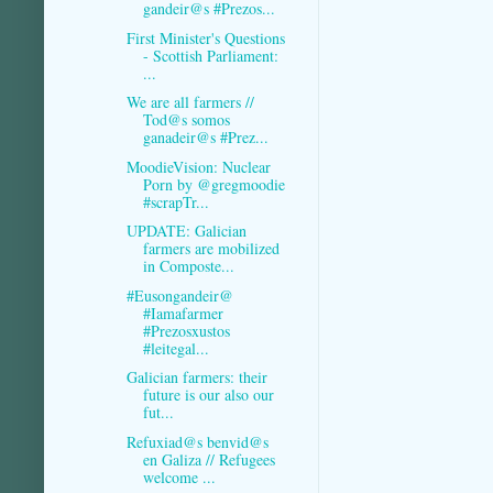
gandeir@s #Prezos...
First Minister's Questions
- Scottish Parliament:
...
We are all farmers //
Tod@s somos
ganadeir@s #Prez...
MoodieVision: Nuclear
Porn by @gregmoodie
#scrapTr...
UPDATE: Galician
farmers are mobilized
in Composte...
#Eusongandeir@
#Iamafarmer
#Prezosxustos
#leitegal...
Galician farmers: their
future is our also our
fut...
Refuxiad@s benvid@s
en Galiza // Refugees
welcome ...