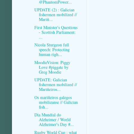
@PhantomPower...
UPDATE (2) : Galician
fishermen mobilized //
Mariñ...
First Minister's Questions
- Scottish Parliament:
...
Nicola Sturgeon full
speech: Protecting
human righ...
MoodieVision: Piggy
Love #piggate by
Greg Moodie
UPDATE: Galician
fishermen mobilized //
Mariñeiros...
Os mariñeiros galegos
mobilizanse // Galician
fish...
Dia Mundial do
Alzheimer / World
Alzheimer's Day #...
Rugby World Cup : what