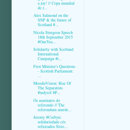
a joy! // Copa mundial
de r...
Alex Salmond on the
SNP & the future of
Scotland #...
Nicola Sturgeon Speech
18th September 2015
#OneYea...
Solidarity with Scotland
International
Campaign #i...
First Minister's Questions
- Scottish Parliament:
...
MoodieVision: Rise Of
The Separatists
#indyref #P...
Os asasinatos do
referendo // The
referendum murde...
Jeremy #Corbyn:
solidariedade cós
refuxiados Sirio...