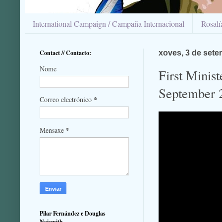
International Campaign / Campaña Internacional
Rosal
Contact // Contacto:
xoves, 3 de set
Nome
First Minist
September 
*
Correo electrónico
*
Mensaxe
Pilar Fernández e Douglas
Naismith