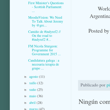
First Minister's Questions
- Scottish Parliament:
World
...
Argentina
MoodieVision: We Need
To Talk About Jeremy
by @gre...
Posted b
Camiño de #indyref2 //
On the road to
#indyref2 #...
FM Nicola Sturgeon:
Programme for
Government 2015 ...
Candidatura galega : a
necesaria terapia de
grupo ...
agosto
(11)
►
xullo
(12)
►
Publicado por
p
xuño
(25)
►
maio
(36)
►
Ningún com
abril
(28)
►
marzo
(42)
►