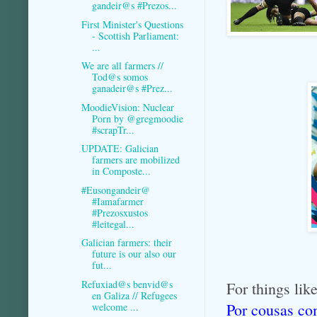
gandeir@s #Prezos...
First Minister's Questions
- Scottish Parliament:
...
We are all farmers //
Tod@s somos
ganadeir@s #Prez...
MoodieVision: Nuclear
Porn by @gregmoodie
#scrapTr...
UPDATE: Galician
farmers are mobilized
in Composte...
#Eusongandeir@
#Iamafarmer
#Prezosxustos
#leitegal...
Galician farmers: their
future is our also our
fut...
Refuxiad@s benvid@s
For things l
en Galiza // Refugees
Por cousas 
welcome ...