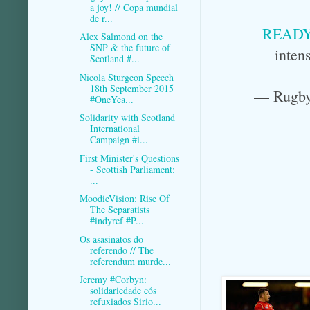
a joy! // Copa mundial
de r...
READ
Alex Salmond on the
SNP & the future of
inten
Scotland #...
Nicola Sturgeon Speech
18th September 2015
— Rugby
#OneYea...
Solidarity with Scotland
International
Campaign #i...
First Minister's Questions
- Scottish Parliament:
...
MoodieVision: Rise Of
The Separatists
#indyref #P...
Os asasinatos do
referendo // The
referendum murde...
Jeremy #Corbyn:
solidariedade cós
refuxiados Sirio...