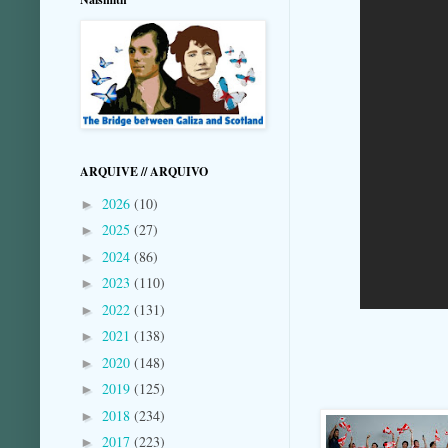
ARQUIVE // ARQUIVO
2026
(10)
►
2025
(27)
►
2024
(86)
►
2023
(110)
►
2022
(131)
►
2021
(138)
►
2020
(148)
►
2019
(125)
►
2018
(234)
►
2017
(223)
►