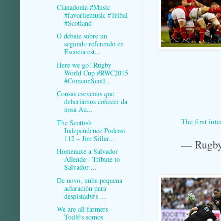
Clanadonia #Music
#favoritemusic #Tribal
#Scotland
O debate sobre un
segundo referendo en
Escocia est...
Here we go! Rugby
World Cup #RWC2015
#ComeonScotl...
Cousas esenciais que
deberíamos coñecer da
nosa Au...
The first in
The Scottish
Independence Podcast
112 – Jim Sillar...
— Rugby
Homenaxe a Salvador
Allende - Tribute to
Salvador ...
De novo, unha pequena
aclaración para
despistad@s ...
We are all farmers -
Tod@s somos