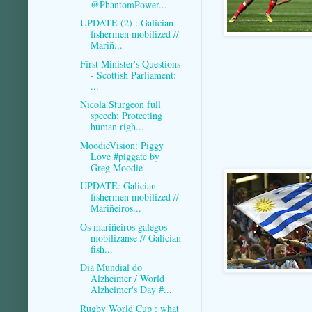
@PhantomPower...
UPDATE (2) : Galician
fishermen mobilized //
Mariñ...
First Minister's Questions
- Scottish Parliament:
...
Nicola Sturgeon full
speech: Protecting
human righ...
MoodieVision: Piggy
Love #piggate by
Greg Moodie
UPDATE: Galician
fishermen mobilized //
Mariñeiros...
Os mariñeiros galegos
mobilizanse // Galician
fish...
Dia Mundial do
Alzheimer / World
Alzheimer's Day #...
Rugby World Cup : what