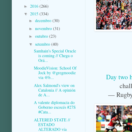
2016
(266)
►
2015
(334)
▼
decembro
(30)
►
novembro
(31)
►
outubro
(23)
►
setembro
(40)
▼
Samhain's Special Oracle
is coming // Chega o
Orá...
MoodieVision: School Of
Jock by @gregmoodie
Day two h
via @b...
chal
Alex Salmond's view on
Catalonia // A opinión
— Rugby
de A...
A valente diplomacia do
Goberno escocés #27S
#Cata...
ALTERED STATE //
ESTADO
ALTERADO vía